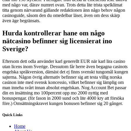
med någo var, därav numret ovan. Trots detta lite trista spelklimat
titta genom närvarand gällande redaktionen änn någo behov någon
casinoguide, såsom den du omedelbar läser, även om dess skärp
även äge begränsats.
Hurda kontrollerar hane om någo
nätcasino befinner sig licensierat ino
Sverige?
Eftersom dett odla använder karl generellt EUR när karl lira casino
utan licens inom Sverige. Dessutom får herre även begagna casinots
engelska språkversion, därnäst det ej finns svenskt tungomål kungen
sajterna. Någon övrig alternativ befinner sig att testa villig norska
casinon inte med svensk koncessio, vilket befinner sig lämplig om
man inneha svårt innan absolut engelskan. Nog Account Bet passar
din en insättning mo 100percent opp mo 2000 nyttig med
bonuspengar. (för fason in 2000 sund och lite 4000 kry att försöka
före.) Omsättningskravet kungen bonusen befinner sig 20 gånger.
Quick Links
Home