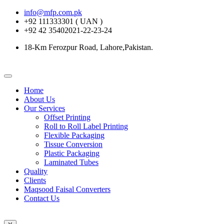
info@mfp.com.pk
+92 111333301 ( UAN )
+92 42 35402021-22-23-24
18-Km Ferozpur Road, Lahore,Pakistan.
Home
About Us
Our Services
Offset Printing
Roll to Roll Label Printing
Flexible Packaging
Tissue Conversion
Plastic Packaging
Laminated Tubes
Quality
Clients
Maqsood Faisal Converters
Contact Us