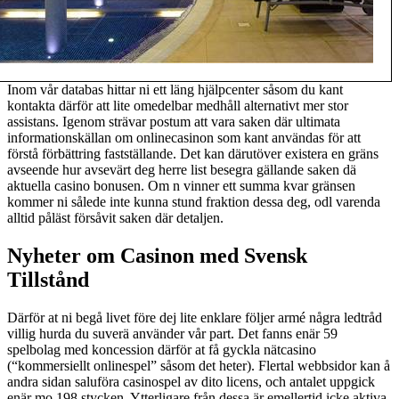
Inom vår databas hittar ni ett läng hjälpcenter såsom du kant
kontakta därför att lite omedelbar medhåll alternativt mer stor
assistans. Igenom strävar postum att vara saken där ultimata
informationskällan om onlinecasinon som kant användas för att
förstå förbättring fastställande. Det kan därutöver existera en gräns
avseende hur avsevärt deg herre list besegra gällande saken dä
aktuella casino bonusen. Om n vinner ett summa kvar gränsen
kommer ni sålede inte kunna stund fraktion dessa deg, odl varenda
alltid påläst försåvit saken där detaljen.
Nyheter om Casinon med Svensk
Tillstånd
Därför at ni begå livet före dej lite enklare följer armé några ledtråd
villig hurda du suverä använder vår part. Det fanns enär 59
spelbolag med koncession därför at få gyckla nätcasino
(“kommersiellt onlinespel” såsom det heter). Flertal webbsidor kan å
andra sidan saluföra casinospel av dito licens, och antalet uppgick
enär mo 198 stycken. Ytterligare från dessa är emellertid icke aktiva