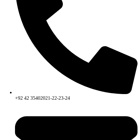
+92 42 35402021-22-23-24