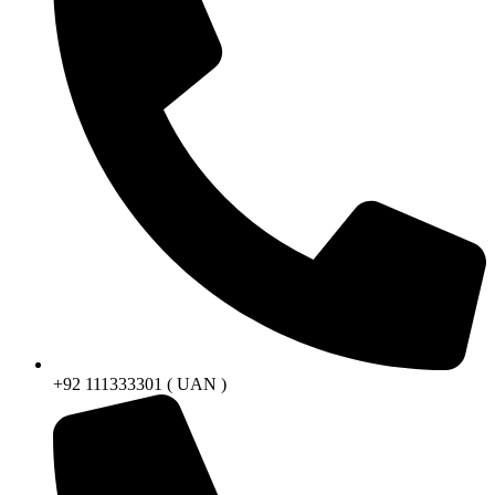
+92 111333301 ( UAN )