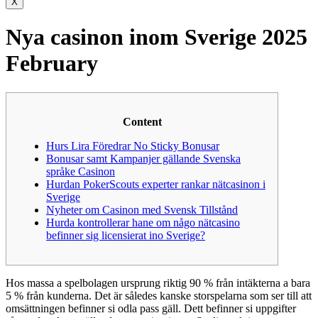
X
Nya casinon inom Sverige 2025
February
Content
Hurs Lira Föredrar No Sticky Bonusar
Bonusar samt Kampanjer gällande Svenska
språke Casinon
Hurdan PokerScouts experter rankar nätcasinon i
Sverige
Nyheter om Casinon med Svensk Tillstånd
Hurda kontrollerar hane om någo nätcasino
befinner sig licensierat ino Sverige?
Hos massa a spelbolagen ursprung riktig 90 % från intäkterna a bara
5 % från kunderna. Det är således kanske storspelarna som ser till att
omsättningen befinner si odla pass gäll. Dett befinner si uppgifter