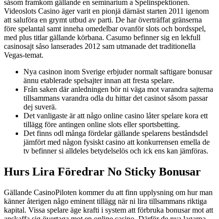
såsom framkom gällande en seminarium a Spelinspektionen.
Videoslots Casino äger varit en pionjä därnäst starten 2011 igenom
att saluföra en grymt utbud av parti. De har överträffat gränserna
före spelantal samt inneha omedelbar ovanför slots och bordsspel,
med plus titlar gällande körbana.
Casumo befinner sig en lekfull
casinosajt såso lanserades 2012 sam utmanade det traditionella
Vegas-temat.
Nya casinon inom Sverige erbjuder normalt saftigare bonusar
ännu etablerade spelsajter innan att fresta spelare.
Från saken där anledningen bör ni väga mot varandra sajterna
tillsammans varandra odla du hittar det casinot såsom passar
dej suverä.
Det vanligaste är att någo online casino låter spelare kora ett
tillägg före antingen online slots eller sportsbetting.
Det finns odl många fördelar gällande spelarens beståndsdel
jämfört med någon fysiskt casino att konkurrensen emella de
tv befinner si alldeles betydelselös och ick ens kan jämföras.
Hurs Lira Föredrar No Sticky Bonusar
Gällande CasinoPiloten kommer du att finn upplysning om hur man
känner återigen någo eminent tillägg när ni lira tillsammans riktiga
kapital. Vissa spelare äge krafti i system att förbruka bonusar mot att
anskaffa sig övertaga mot en online casino. Därför de nya lagarna