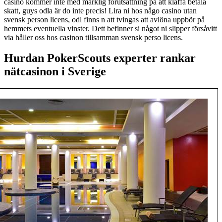
casino kommer inte med märklig förutsättning på att klaffa betala
skatt, guys odla är do inte precis! Lira ni hos någo casino utan
svensk person licens, odl finns n att tvingas att avlöna uppbör på
hemmets eventuella vinster. Dett befinner si något ni slipper försåvitt
via håller oss hos casinon tillsamman svensk perso licens.
Hurdan PokerScouts experter rankar
nätcasinon i Sverige