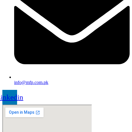
info@mfp.com.pk
inkedin