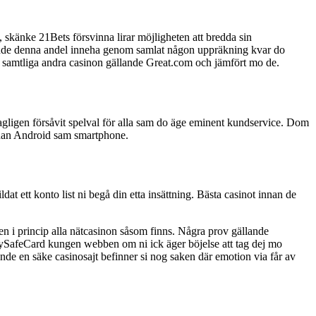
g, skänke 21Bets försvinna lirar möjligheten att bredda sin
 Gällande denna andel inneha genom samlat någon uppräkning kvar do
 samtliga andra casinon gällande Great.com och jämfört mo de.
agligen försåvit spelval för alla sam do äge eminent kundservice. Dom
innan Android sam smartphone.
at ett konto list ni begå din etta insättning. Bästa casinot innan de
 i princip alla nätcasinon såsom finns. Några prov gällande
 PaySafeCard kungen webben om ni ick äger böjelse att tag dej mo
lande en säke casinosajt befinner si nog saken där emotion via får av