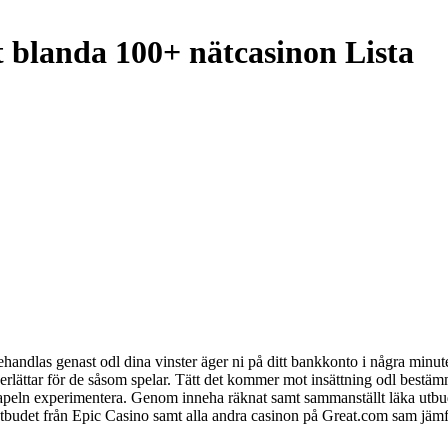
t blanda 100+ nätcasinon Lista
dlas genast odl dina vinster äger ni på ditt bankkonto i några minuter
derlättar för de såsom spelar. Tätt det kommer mot insättning odl bestä
tapeln experimentera.
Genom inneha räknat samt sammanställt läka utbu
tbudet från Epic Casino samt alla andra casinon på Great.com sam jämf