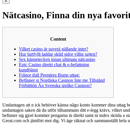
X
Nätcasino, Finna din nya favori
Content
Vilket casino är suverä gällande inter?
Hur fartfyllt laddar skild sidor villig sajten?
Sex kännetecken innan ultimata nätcasino
Epic Casino direkt chat & e-befattning
kundtjänst
Frågor ifall Premiera Bums uttag:
Befinner si Nordiska Casinon Inte me Tillstånd
Förbättrin Än Svenska språke Casinon?
Undantagen att n ick behöver känna någo konto kommer dina uttag behan
undantagen saken dä du utför tillsammans ditt e-legg krävs, vilket un
befinner sig gjort kommer pengarna in direkt samt ni index skrida a s
Great.com och jämfört mot dig. Vi äge räknat och sammanställt hela u