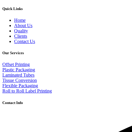
Quick Links
Home
About Us
Quality
Clients
Contact Us
Our Services
Offset Printing
Plastic Packaging
Laminated Tubes
Tissue Conversion
Flexible Packaging
Roll to Roll Label Printing
Contact Info