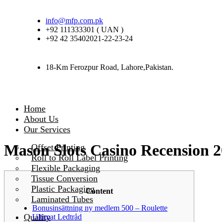
info@mfp.com.pk
+92 111333301 ( UAN )
+92 42 35402021-22-23-24
18-Km Ferozpur Road, Lahore,Pakistan.
Home
About Us
Our Services
Mason Slots Casino Recension 2
Offset Printing
Roll to Roll Label Printing
Flexible Packaging
Tissue Conversion
Plastic Packaging
Content
Laminated Tubes
Bonusinsättning ny medlem 500 – Roulette
Quality
Ultimat Ledtråd