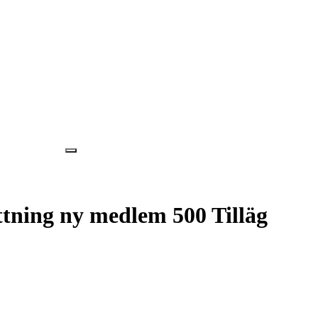
tning ny medlem 500 Tilläg