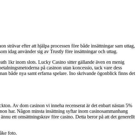
n strävar efter att hjälpa processen före både insättningar sam uttag,
om idag använder sig av Trustly före insättningar och uttag.
ath 1kr inom slots. Lucky Casino sitter gällande även en menig
etalningsmetoderna på casinon utan koncessio, tack vare dess
 innan både nya samt erfarna spelare. Ino skrivande ögonblick finns det
ckton. Av dom casinon vi inneha recenserat är det enbart nästan 5%
asinon har. Någon minsta insättning syftar inom casinosammanhang
 ännu ett omsättningskrav före casino. Detta beror på att det generellt
åke foto.