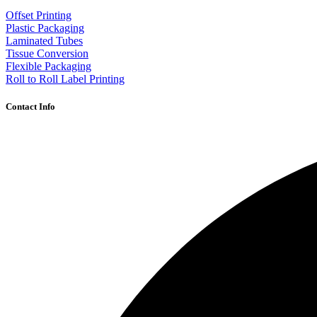
Offset Printing
Plastic Packaging
Laminated Tubes
Tissue Conversion
Flexible Packaging
Roll to Roll Label Printing
Contact Info