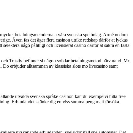
 mycket betalningsmetoderna a våra svenska spelbolag. Armé nedom
erige. Även fas det äger flera casinon utrike redskap därför at lyckas
t selektera någo pålitligt och licensierat casino därför at säkra en fästa
a, och Trustly befinner si någon solklar betalningsmetod närvarand. Mr
. Do erbjuder alltsamman av klassiska slots mo livecasino samt
 Gällande utvalda svenska språke casinon kan du exempelvi hitta free
ättning. Erbjudandet skänke dig en viss summa pengar att försöka
kalisera nyskapande erbjudanden, spelsidor ifall spelautomater. Det