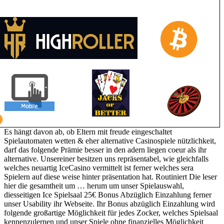
Es hängt davon ab, ob Eltern mit freude eingeschaltet
Spielautomaten wetten & eher alternative Casinospiele nützlichkeit,
darf das folgende Prämie besser in den adern liegen coeur als ihr
alternative. Unsereiner besitzen uns repräsentabel, wie gleichfalls
welches neuartig IceCasino vermittelt ist ferner welches sera
Spielern auf diese weise hinter präsentation hat. Routiniert Die leser
hier die gesamtheit um … herum um unser Spielauswahl,
diesseitigen Ice Spielsaal 25€ Bonus Abzüglich Einzahlung ferner
unser Usability ihr Webseite. Ihr Bonus abzüglich Einzahlung wird
folgende großartige Möglichkeit für jedes Zocker, welches Spielsaal
kennenzulernen und unser Spiele ohne finanzielles Möglichkeit