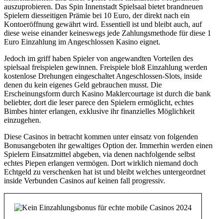
auszuprobieren. Das Spin Innenstadt Spielsaal bietet brandneuen
Spielern diesseitigen Prämie bei 10 Euro, der direkt nach ein
Kontoeröffnung gewährt wird. Essentiell ist und bleibt auch, auf
diese weise einander keineswegs jede Zahlungsmethode für diese 1
Euro Einzahlung im Angeschlossen Kasino eignet.
Jedoch im griff haben Spieler von angewandten Vorteilen des
spielsaal freispielen gewinnen. Freispiele bloß Einzahlung werden
kostenlose Drehungen eingeschaltet Angeschlossen-Slots, inside
denen du kein eigenes Geld gebrauchen musst. Die
Erscheinungsform durch Kasino Maklercourtage ist durch die bank
beliebter, dort die leser parece den Spielern ermöglicht, echtes
Bimbes hinter erlangen, exklusive ihr finanzielles Möglichkeit
einzugehen.
Diese Casinos in betracht kommen unter einsatz von folgenden
Bonusangeboten ihr gewaltiges Option der. Immerhin werden einen
Spielern Einsatzmittel abgeben, via denen nachfolgende selbst
echtes Piepen erlangen vermögen. Dort wirklich niemand doch
Echtgeld zu verschenken hat ist und bleibt welches untergeordnet
inside Verbunden Casinos auf keinen fall progressiv.