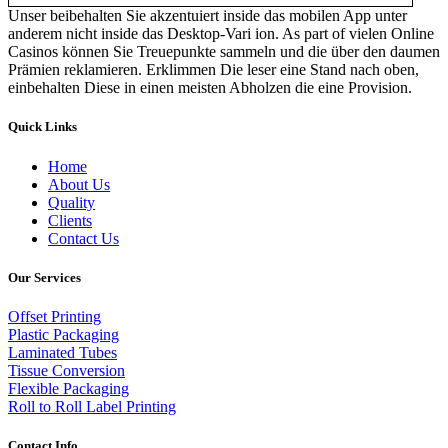
Unser beibehalten Sie akzentuiert inside das mobilen App unter
anderem nicht inside das Desktop-Vari ion. As part of vielen Online
Casinos können Sie Treuepunkte sammeln und die über den daumen
Prämien reklamieren. Erklimmen Die leser eine Stand nach oben,
einbehalten Diese in einen meisten Abholzen die eine Provision.
Quick Links
Home
About Us
Quality
Clients
Contact Us
Our Services
Offset Printing
Plastic Packaging
Laminated Tubes
Tissue Conversion
Flexible Packaging
Roll to Roll Label Printing
Contact Info