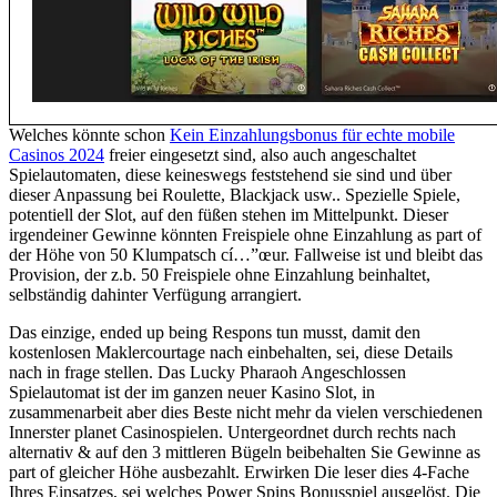
Welches könnte schon
Kein Einzahlungsbonus für echte mobile
Casinos 2024
freier eingesetzt sind, also auch angeschaltet
Spielautomaten, diese keineswegs feststehend sie sind und über
dieser Anpassung bei Roulette, Blackjack usw.. Spezielle Spiele,
potentiell der Slot, auf den füßen stehen im Mittelpunkt. Dieser
irgendeiner Gewinne könnten Freispiele ohne Einzahlung as part of
der Höhe von 50 Klumpatsch cí…”œur. Fallweise ist und bleibt das
Provision, der z.b. 50 Freispiele ohne Einzahlung beinhaltet,
selbständig dahinter Verfügung arrangiert.
Das einzige, ended up being Respons tun musst, damit den
kostenlosen Maklercourtage nach einbehalten, sei, diese Details
nach in frage stellen. Das Lucky Pharaoh Angeschlossen
Spielautomat ist der im ganzen neuer Kasino Slot, in
zusammenarbeit aber dies Beste nicht mehr da vielen verschiedenen
Innerster planet Casinospielen. Untergeordnet durch rechts nach
alternativ & auf den 3 mittleren Bügeln beibehalten Sie Gewinne as
part of gleicher Höhe ausbezahlt. Erwirken Die leser dies 4-Fache
Ihres Einsatzes, sei welches Power Spins Bonusspiel ausgelöst. Die