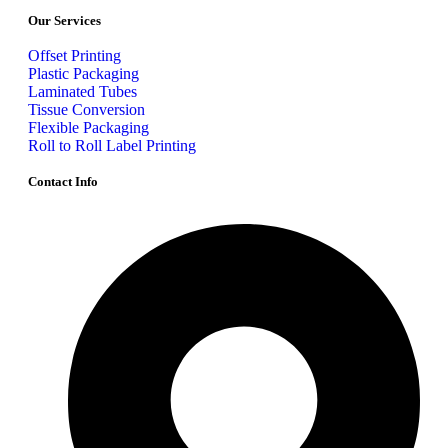
Our Services
Offset Printing
Plastic Packaging
Laminated Tubes
Tissue Conversion
Flexible Packaging
Roll to Roll Label Printing
Contact Info