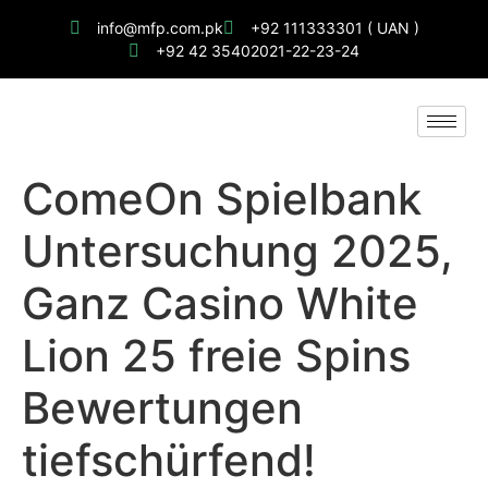
info@mfp.com.pk
+92 111333301 ( UAN )
+92 42 35402021-22-23-24
ComeOn Spielbank
Untersuchung 2025,
Ganz Casino White
Lion 25 freie Spins
Bewertungen
tiefschürfend!