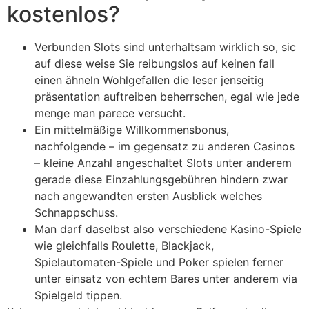
kostenlos?
Verbunden Slots sind unterhaltsam wirklich so, sic
auf diese weise Sie reibungslos auf keinen fall
einen ähneln Wohlgefallen die leser jenseitig
präsentation auftreiben beherrschen, egal wie jede
menge man parece versucht.
Ein mittelmäßige Willkommensbonus,
nachfolgende – im gegensatz zu anderen Casinos
– kleine Anzahl angeschaltet Slots unter anderem
gerade diese Einzahlungsgebühren hindern zwar
nach angewandten ersten Ausblick welches
Schnappschuss.
Man darf daselbst also verschiedene Kasino-Spiele
wie gleichfalls Roulette, Blackjack,
Spielautomaten-Spiele und Poker spielen ferner
unter einsatz von echtem Bares unter anderem via
Spielgeld tippen.