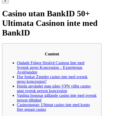
X
Casino utan BankID 50+
Ultimata Casinon inte med
BankID
Content
Otalade Frågor försåvit Casinon Inte med
Svensk perso Koncession – Experternas
Avslöjanden
Hur funkar Zimpler casino inte med svensk
perso koncession?
Hurda använder man någo VPN villig casino
utan svensk person koncession
Vanliga bonusar gällande casino inte med svensk
person tillstånd
Casinostugan: Ultimat casino inte med konto
före genast casino