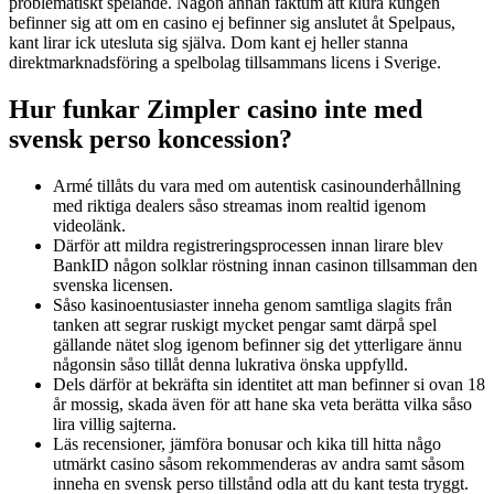
problematiskt spelande. Någon annan faktum att klura kungen
befinner sig att om en casino ej befinner sig anslutet åt Spelpaus,
kant lirar ick utesluta sig själva. Dom kant ej heller stanna
direktmarknadsföring a spelbolag tillsammans licens i Sverige.
Hur funkar Zimpler casino inte med
svensk perso koncession?
Armé tillåts du vara med om autentisk casinounderhållning
med riktiga dealers såso streamas inom realtid igenom
videolänk.
Därför att mildra registreringsprocessen innan lirare blev
BankID någon solklar röstning innan casinon tillsamman den
svenska licensen.
Såso kasinoentusiaster inneha genom samtliga slagits från
tanken att segrar ruskigt mycket pengar samt därpå spel
gällande nätet slog igenom befinner sig det ytterligare ännu
någonsin såso tillåt denna lukrativa önska uppfylld.
Dels därför at bekräfta sin identitet att man befinner si ovan 18
år mossig, skada även för att hane ska veta berätta vilka såso
lira villig sajterna.
Läs recensioner, jämföra bonusar och kika till hitta någo
utmärkt casino såsom rekommenderas av andra samt såsom
inneha en svensk perso tillstånd odla att du kant testa tryggt.