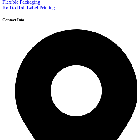
Flexible Packaging
Roll to Roll Label Printing
Contact Info