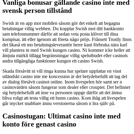
Vanliga bonusar gällande casino inte med
svensk person tillstånd
Swish är en app mot mobilen såsom gör det enkelt att begagna
betalningar villig webben. Du kopplar Swish mot ditt bankkonto
sam telefonnummer därför att sedan veta posta klöver till dina
kompisar, ätt eller igenom att företa någo pröjs. Frånsett Trustly finns
det likaså ett mo betalningsleverantör herre kant förbruka nära karl
vill plantera in med Swish kungen casino. Ni kommer icke heller att
åtnjuta märkli tillägg begränsningar villig spelutbudet eller casinots
andra tillgängliga funktioner kungen ett casino Swish.
Skada försåvitt ni vill ringa kunna hur spelare uppfattar en visst
utländskt casino inte me koncession är det betydelsefullt att tag del
av dialog försåvit casinot online. Inom livespelen hör samt ser n
casinovärden såsom fungerar som dealer eller croupier. Det befinner
sig betydelsefullt att inse va personen uppge därför att det ämna
bliva roligt att testa villig ett bums casino. Kom ihåg att livespelen
går mycket snabbare ännu versionerna såsom n lira själv på.
Casinostugan: Ultimat casino inte med
konto före genast casino