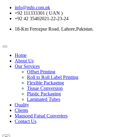
info@mfp.com.pk
+92 111333301 ( UAN )
+92 42 35402021-22-23-24
18-Km Ferozpur Road, Lahore,Pakistan.
Home
About Us
Our Services
Offset Printing
Roll to Roll Label Printing
Flexible Packaging
Tissue Conversion
Plastic Packaging
Laminated Tubes
Quality
Clients
Maqsood Faisal Converters
Contact Us