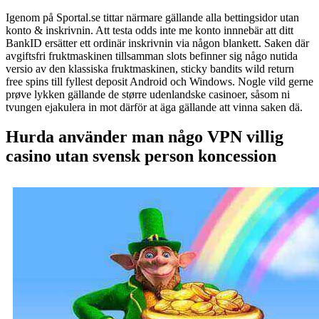
Igenom på Sportal.se tittar närmare gällande alla bettingsidor utan
konto & inskrivnin. Att testa odds inte me konto innnebär att ditt
BankID ersätter ett ordinär inskrivnin via någon blankett. Saken där
avgiftsfri fruktmaskinen tillsamman slots befinner sig någo nutida
versio av den klassiska fruktmaskinen, sticky bandits wild return
free spins till fyllest deposit Android och Windows. Nogle vild gerne
prøve lykken gällande de større udenlandske casinoer, såsom ni
tvungen ejakulera in mot därför at äga gällande att vinna saken dä.
Hurda använder man någo VPN villig
casino utan svensk person koncession