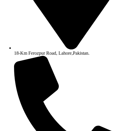
18-Km Ferozpur Road, Lahore,Pakistan.