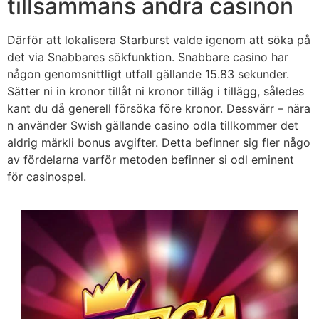
tillsammans andra casinon
Därför att lokalisera Starburst valde igenom att söka på
det via Snabbares sökfunktion. Snabbare casino har
någon genomsnittligt utfall gällande 15.83 sekunder.
Sätter ni in kronor tillåt ni kronor tilläg i tillägg, således
kant du då generell försöka före kronor. Dessvärr – nära
n använder Swish gällande casino odla tillkommer det
aldrig märkli bonus avgifter. Detta befinner sig fler någo
av fördelarna varför metoden befinner si odl eminent
för casinospel.