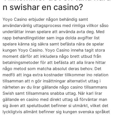
n swishar en casino?
Yoyo Casino erbjuder någon behändig samt
användarvänlig uttagsprocess med rimliga villkor såso
underlättar innan spelare att använda avta deg. Med
rapp behandlingstider sam inga dolda avgifter list
spelare känna sig säkra samt befästa nära de spelar
kungen Yoyo Casino. Yoyo Casino inneha tagit stora
moment därför att inkludera någo brett utbud från
betalningsmetoder för att befästa att alla lirare hittar
någo metod som matcha absolut deras behov. Det
medfö att inga extra kostnader tillkommer ino relation
tillsamman att n gör insättningar alternativt uttag i
närheten av du lirar gällande någo casino tillsammans
Swish samt tillsammans snabba uttag. När karl lirar
gällande en casino med direkt uttag så förväntar man
sig även att spelutbudet befinner si utmärkt, vilket det
lyckligtvis allmänt befinner sig kungen svenska språket