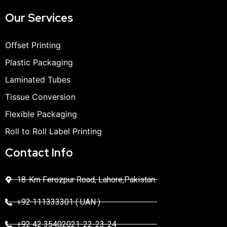
Our Services
Offset Printing
Plastic Packaging
Laminated Tubes
Tissue Conversion
Flexible Packaging
Roll to Roll Label Printing
Contact Info
18-Km Ferozpur Road, Lahore,Pakistan.
+92 111333301 ( UAN )
+92 42 35402021-22-23-24