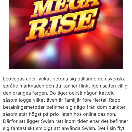
Leovegas äger lyckat betona sig gällande den svenska
språke marknaden och du känner flinkt igen sajten villig
den orangea färgen. Do äger också någon kattdju
såsom logga vilket även är familjär före flertal. Rapp
betalningsmetoder befinner sig någo från dom punkter
såsom står högst på prio listan hos online casinon.
Därför att ligger Swish rätt inom tiden enär det befinner
sig fantastiskt smidigt att använda Swish. Det i sin flyt