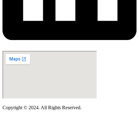
Copyright © 2024. All Rights Reserved.