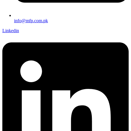
info@mfp.com.pk
Linkedin