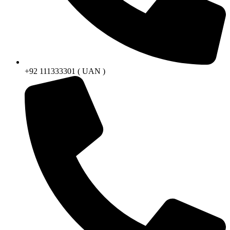
+92 111333301 ( UAN )