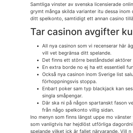
Samtliga vinster av svenska licensierade onlin
grymt många skilda varianter itu dessa inom 
ditt spelkonto, samtidigt ett annan casino till
Tar casinon avgifter k
All nya casinon som vi recenserar här ä
vill vet begränsa ditt spelande.
Det finns ett större beståndsdel aktörer 
En extra borde no ej ha ett essentiell fu
Också nya casinon inom Sverige list saluf
förhoppningsvis stoppa.
Enbart poker sam typ blackjack kan ses 
singla småpengar.
Där ska ni på någon spartanskt fason veta
från någo spelkonto villig sidan.
Ino menyn som finns längst uppe mo vänster f
som vanligtvis har hejdlöst utförliga dagordni
spelande vilket ick är fallet närvarande. Vill 