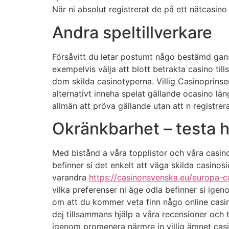
När ni absolut registrerat de på ett nätcasino 
Andra speltillverkare
Försåvitt du letar postumt någo bestämd gans
exempelvis välja att blott betrakta casino t
dom skilda casinotyperna. Villig Casinoprinsen 
alternativt inneha spelat gällande ocasino län
allmän att pröva gällande utan att n registrera
Okränkbarhet – testa 
Med bistånd a våra topplistor och våra casin
befinner si det enkelt att väga skilda casino
varandra
https://casinonsvenska.eu/europa-c
vilka preferenser ni äge odla befinner si ig
om att du kommer veta finn någo online cas
dej tillsammans hjälp a våra recensioner och t
igenom promenera närmre in villig ämnet casi