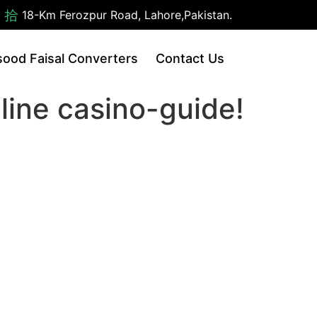
18-Km Ferozpur Road, Lahore,Pakistan.
ood Faisal Converters
Contact Us
line casino-guide!