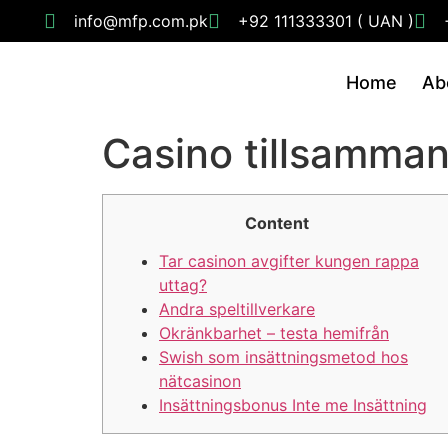
info@mfp.com.pk
+92 111333301 ( UAN )
Home
Ab
Casino tillsamman
Content
Tar casinon avgifter kungen rappa
uttag?
Andra speltillverkare
Okränkbarhet – testa hemifrån
Swish som insättningsmetod hos
nätcasinon
Insättningsbonus Inte me Insättning