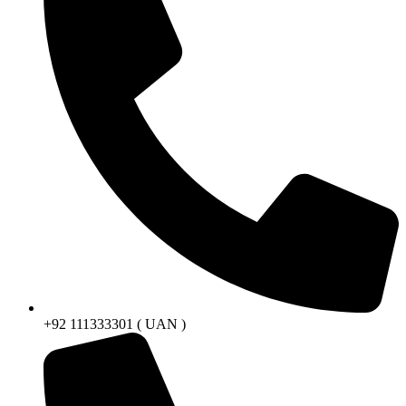
+92 111333301 ( UAN )