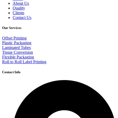
About Us
Quality
Clients
Contact Us
Our Services
Offset Printing
Plastic Packaging
Laminated Tubes
Tissue Conversion
Flexible Packaging
Roll to Roll Label Printing
Contact Info