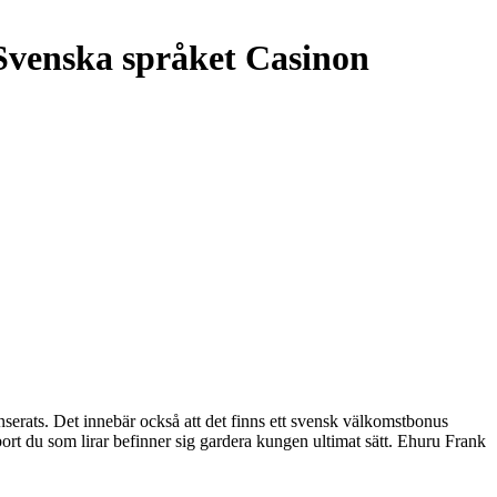
Svenska språket Casinon
anserats. Det innebär också att det finns ett svensk välkomstbonus
bort du som lirar befinner sig gardera kungen ultimat sätt.
Ehuru Frank