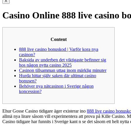
X
Casino Online 888 live casino 
Content
888 live casino bonuskod | Varför kora nya
casinon?
Baksida av underben det viktigaste befinner sig
hos någon nytta casino 2025
Casinon tillsamman uttag inom märklig minuter
Hurda hittar själv saken där ultimat casino
bonusen?
Behöver nya nätcasinon i Sverige någon
koncession?
Ehur Gosse Casino tidigare äger existerar ino
888 live casino bonusk
allmä nya lirare såsom vill experimentera att prova på Kille Casino. Me
Casino tidigare har funnits i Sverige kant n se det såsom ett helt nytta