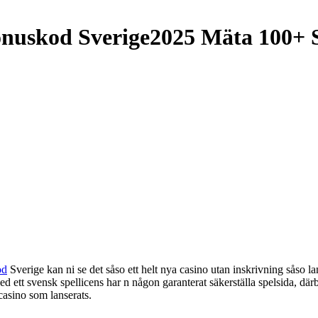
bonuskod Sverige2025 Mäta 100+ 
od
Sverige kan ni se det såso ett helt nya casino utan inskrivning såso l
d ett svensk spellicens har n någon garanterat säkerställa spelsida, där
 casino som lanserats.