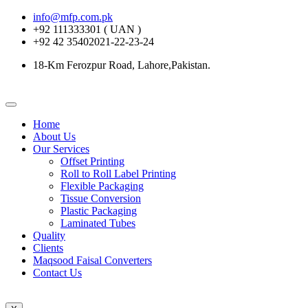
info@mfp.com.pk
+92 111333301 ( UAN )
+92 42 35402021-22-23-24
18-Km Ferozpur Road, Lahore,Pakistan.
Home
About Us
Our Services
Offset Printing
Roll to Roll Label Printing
Flexible Packaging
Tissue Conversion
Plastic Packaging
Laminated Tubes
Quality
Clients
Maqsood Faisal Converters
Contact Us