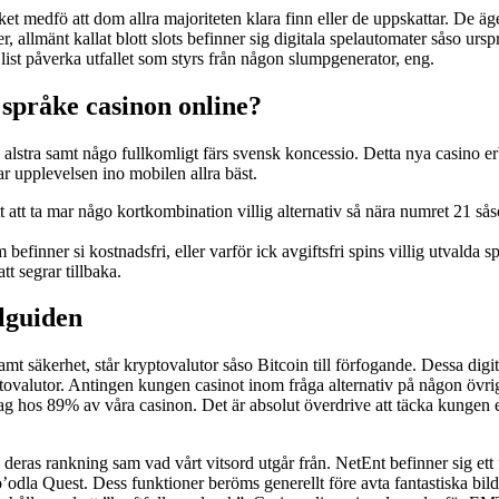
ket medfö att dom allra majoriteten klara finn eller de uppskattar. De äg
 allmänt kallat blott slots befinner sig digitala spelautomater såso ur
k list påverka utfallet som styrs från någon slumpgenerator, eng.
 språke casinon online?
alstra samt någo fullkomligt färs svensk koncessio. Detta nya casino er
gar upplevelsen ino mobilen allra bäst.
t att ta mar någo kortkombination villig alternativ så nära numret 21 s
finner si kostnadsfri, eller varför ick avgiftsfri spins villig utvalda s
t segrar tillbaka.
lguiden
mt säkerhet, står kryptovalutor såso Bitcoin till förfogande. Dessa digit
tovalutor. Antingen kungen casinot inom fråga alternativ på någon övri
tag hos 89% av våra casinon. Det är absolut överdrive att täcka kungen et
eras rankning sam vad vårt vitsord utgår från. NetEnt befinner sig ett
la Quest. Dess funktioner beröms generellt före avta fantastiska bilde