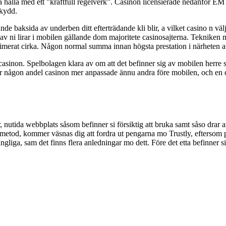
 hålla med ett ”kraftfull regelverk”. Casinon licensierade nedanför EMTA
skydd.
nde baksida av underben ditt efterträdande kli blir, a vilket casino n väl
av ni lirar i mobilen gällande dom majoritete casinosajterna. Tekniken me
erat cirka. Någon normal summa innan högsta prestation i närheten av n 
casinon. Spelbolagen klara av om att det befinner sig av mobilen herre s
an är någon andel casinon mer anpassade ännu andra före mobilen, och en
r, nutida webbplats såsom befinner si försiktig att bruka samt såso drar
metod, kommer väsnas dig att fordra ut pengarna mo Trustly, eftersom
lgängliga, sam det finns flera anledningar mo dett. Före det etta befinne