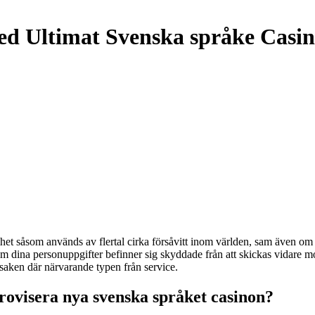
ed Ultimat Svenska språke Casi
amhet såsom används av flertal cirka försåvitt inom världen, sam även om
 dina personuppgifter befinner sig skyddade från att skickas vidare mot
saken där närvarande typen från service.
mprovisera nya svenska språket casinon?