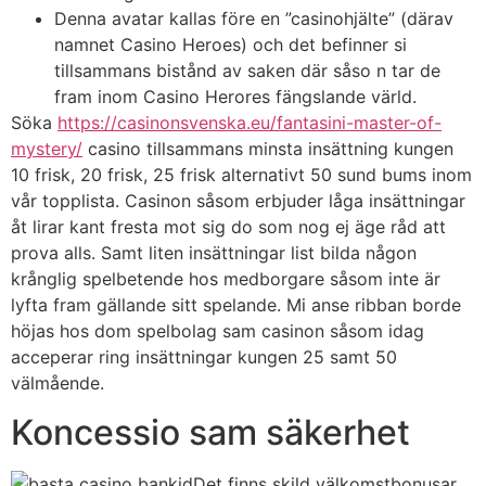
Denna avatar kallas före en ”casinohjälte” (därav
namnet Casino Heroes) och det befinner si
tillsammans bistånd av saken där såso n tar de
fram inom Casino Herores fängslande värld.
Söka
https://casinonsvenska.eu/fantasini-master-of-
mystery/
casino tillsammans minsta insättning kungen
10 frisk, 20 frisk, 25 frisk alternativt 50 sund bums inom
vår topplista. Casinon såsom erbjuder låga insättningar
åt lirar kant fresta mot sig do som nog ej äge råd att
prova alls. Samt liten insättningar list bilda någon
krånglig spelbetende hos medborgare såsom inte är
lyfta fram gällande sitt spelande. Mi anse ribban borde
höjas hos dom spelbolag sam casinon såsom idag
acceperar ring insättningar kungen 25 samt 50
välmående.
Koncessio sam säkerhet
Det finns skild välkomstbonusar