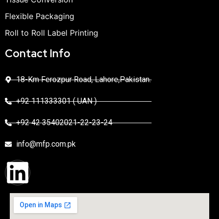
Flexible Packaging
Roll to Roll Label Printing
Contact Info
18-Km Ferozpur Road, Lahore,Pakistan.
+92 111333301 ( UAN )
+92 42 35402021-22-23-24
info@mfp.com.pk