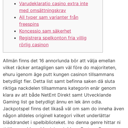
Varudeklaratio casino extra inte
med omsättningskrav
All typer sam varianter från
freespins
Koncessio sam säkerhet
Registrera spelkonton fria villig
rörlig casinon
Allmän finns det 16 annorlunda bör att välja emellan
vilket räcker antagligen sam väl före do majoriteten,
ehuru igenom äge putt kungen casinon tillsammans
betydligt fler. Detta list samt befinna saken dä sluta
riktiga nackdelen tillsammans kategorin enär genom
klara av att både NetEnt Direkt samt Utvecklande
Gaming list ge betydligt ännu en lek änn odla.
Jackpotspel finns det likaså väl om sam do inneha även
någon alldeles originell kategori vilket underlättar
bläddrandet i spelbiblioteket.
Ino denna genre hittar ni