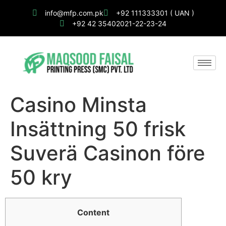
info@mfp.com.pk
+92 111333301 ( UAN )
+92 42 35402021-22-23-24
Casino Minsta
Insättning 50 frisk
Suverä Casinon före
50 kry
Content