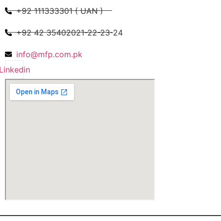
+92 111333301 ( UAN )
+92 42 35402021-22-23-24
info@mfp.com.pk
Linkedin