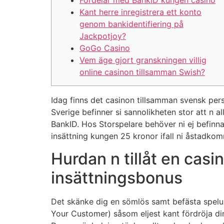
Kant herre inregistrera ett konto
genom bankidentifiering på
Jackpotjoy?
GoGo Casino
Vem äge gjort granskningen villig
online casinon tillsamman Swish?
Idag finns det casinon tillsamman svensk pers
Sverige befinner si sannolikheten stor att n a
BankID. Hos Storspelare behöver ni ej befinna
insättning kungen 25 kronor ifall ni åstadko
Hurdan n tillåt en casi
insättningsbonus
Det skänke dig en sömlös samt befästa spelu
Your Customer) såsom eljest kant fördröja din