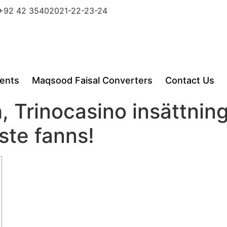
+92 42 35402021-22-23-24
ients
Maqsood Faisal Converters
Contact Us
, Trinocasino insättni
sste fanns!