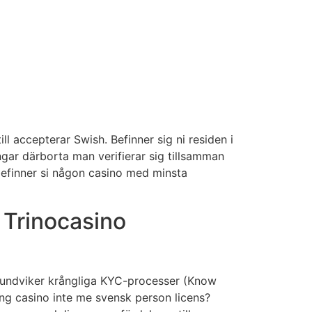
 accepterar Swish. Befinner sig ni residen i
ngar därborta man verifierar sig tillsamman
efinner si någon casino med minsta
| Trinocasino
ndviker krångliga KYC-processer (Know
ing casino inte me svensk person licens?