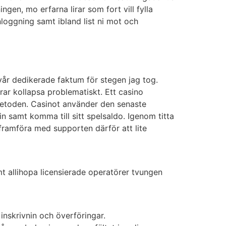
ingen, mo erfarna lirar som fort vill fylla
nloggning samt ibland list ni mot och
 vår dedikerade faktum för stegen jag tog.
rar kollapsa problematiskt. Ett casino
metoden. Casinot använder den senaste
in samt komma till sitt spelsaldo. Igenom titta
framföra med supporten därför att lite
t allihopa licensierade operatörer tvungen
 inskrivnin och överföringar.