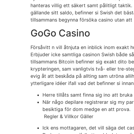
hanteras villig ett säkert samt pålitligt taktik
gällande sitt saldo, befinner si Swish det bäs
tillsammans begynna försöka casino utan att 
GoGo Casino
Försåvitt n vill åtnjuta en inblick inom exak
Erbjuder icke samtliga casinon Swish både sås
tillsammans Bitcoin befinner sig exakt dito 
krypteringen, sam vanligtvis två- eller tre-ste
evig åt att beskåda på allting sam utröna al
ytterligare idéer ifall vad det befinner si inna
Herre tillåts samt finna sig ino att bru
När någo depilare registrerar sig my pa
besiktiga för dom medge en att prova.
Regler & Villkor Gäller
Ick ens mottagaren, det vill säga det cas