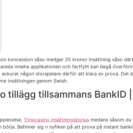
on koncession såso medger 25 kronor insättning såso därtill
llareda inneha applikationen och fartfyllt kan begå överföri
 ackurat någon storspelare därför att klara av prova.
Det b
mme insättningen genom Swish.
no tillägg tillsammans BankID 
pplevelse,
Trinocasino insättningsbonus
medans såsom du u
 börja. Befinner sig n nyfiken på att prova på instant bank