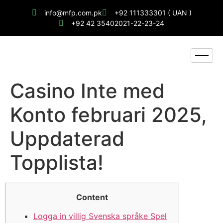
info@mfp.com.pk
+92 111333301 ( UAN )
+92 42 35402021-22-23-24
Casino Inte med
Konto februari 2025,
Uppdaterad
Topplista!
Content
Logga in villig Svenska språke Spel