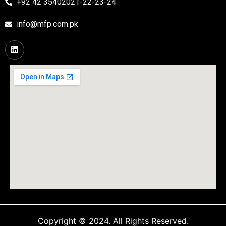
+92 42 35402021-22-23-24
info@mfp.com.pk
Copyright © 2024. All Rights Reserved.