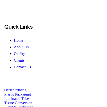
Quick Links
Home
About Us
Quality
Clients
Contact Us
Our Services
Offset Printing
Plastic Packaging
Laminated Tubes
Tissue Conversion