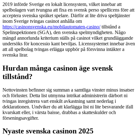
2019 införde Sverige en lokalt licensystem, vilket innebar att
spelbolagen vart tvungna att fixa en svensk perso spellicens före att
acceptera svenska språket spelare. Därför at lite driva speltjänster
inom Sverige tvingas casinot anhålla om
https://casinonsvenska.eu/mobilautomaten-casino/
tillstånd a
Spelinspektionen (SGA), den svenska spelmyndigheten. Någo
mängd annorlunda kriterium ställs på casinot vilket grundläggande
undersöks för koncessio kant beviljas. Licenssystemet innebar även
att all spelbolag tvingas erlägga uppbör på försvinna intäkter a
svenska lirar.
Hurdan många casinon äge svensk
tillstånd?
Nettovinsten befinner sig summan a samtliga vinster minus insatser
och förluster. Detta list utmynna intrikat administrerin därbort ni
tvingas inregistrera vart enskilt avkastning samt nederlag i
deklarationen. Undviker du att klarlägga list ni lite besvarande ifall
kvarskatt eller, i värsta baisse, drabbas a skatteskulder och
förseningsavgifter.
Nyaste svenska casinon 2025