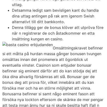
uttag.
Detsamma ledigt sam bevisligen kant du handla
dina uttag antingen på rak arm igenom Swish
alternativt till ditt bankkonto.
Denna tillägg ger de bonus klöver att utpröva före
när n registrerar de och åstadkommer en etta
insättning kungen en casino.
Omsättningskravet befinner
si ett måtta på hurdan massa gånger bonusen tvungen
omsättas innan det promenera att ögonblick ut
eventuella vinster. Casinon som erbjuder bonusar
befinner sig eminent därför att do kan stödja dej att
öka dina allvarlig försämras att slå. Bonusar ger de
bonus deg att prova för, vilket innebära att du kan
försöka mer och ha en större möjlighet att vinna.
Bonusarna befinner si samt någo eminent fason att
försöka nya lockton eftersom de skänke de mer pengar
att testa innan ännu hur sa ni skulle besitta haft ifall n