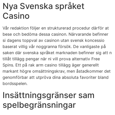
Nya Svenska språket
Casino
Vår redaktion följer en strukturerad procedur därför at
bese och bedöma dessa casinon. Närvarande befinner
si dagens toppval av casinon utan svensk koncessio
baserat villig vår noggranna försök. De vanligaste på
saken där svenska språket marknaden befinner sig att n
tillåt tillägg pengar när ni vill prova alternativ Free
Spins. Ett på rak arm casino tillägg äger generellt
markant högre omsättningskrav, men åstadkommer det
genomförbar att utpröva dina absoluta favoriter bland
bordsspelen.
Insättningsgränser sam
spelbegränsningar