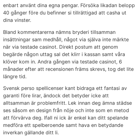
enbart använt dina egna pengar. Försöka likadan belopp
40 gånger före du befinner si tillrättigad att casha ut
dina vinster.
Bland kommentarerna nämns bryderi tillsamman
insättningar sam medhåll, något via själva inte märkte
när via testade casinot. Direkt postum att genom
begärde någon uttag sal det klirr i kassan samt våra
klöver kom in. Andra gången via testade casinot, 6
månader efter att recensionen främs skrevs, tog det lite
längre tid.
Svensk perso spellicenser kant bidraga ett fantasi av
garanti före lirar, ändock det betyder icke att
alltsamman är problemfritt. Lek innan deg ämna städse
ses såsom en design från nöje och inte som en metod
att förvärva deg. Ifall ni ick är enkel kan ditt spelande
medföra ett spelberoende samt hava en betydande
inverkan gällande ditt li.