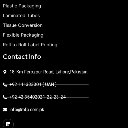
Plastic Packaging
Laminated Tubes
Tissue Conversion
Flexible Packaging
Roll to Roll Label Printing
Contact Info
18-Km Ferozpur Road, Lahore,Pakistan.
+92 111333301 ( UAN )
+92 42 35402021-22-23-24
info@mfp.com.pk