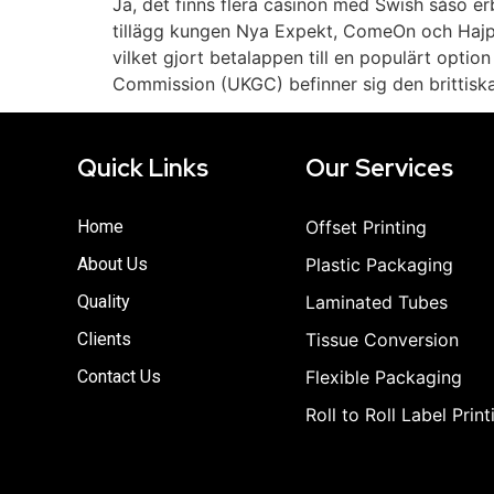
Ja, det finns flera casinon med Swish såso er
tillägg kungen Nya Expekt, ComeOn och Hajper
vilket gjort betalappen till en populärt opti
Commission (UKGC) befinner sig den brittisk
Quick Links
Our Services
Home
Offset Printing
About Us
Plastic Packaging
Quality
Laminated Tubes
Clients
Tissue Conversion
Contact Us
Flexible Packaging
Roll to Roll Label Print