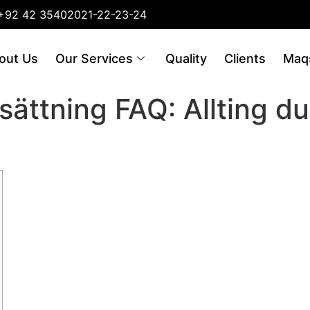
+92 42 35402021-22-23-24
out Us
Our Services
Quality
Clients
Maqs
sättning FAQ: Allting d