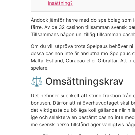
Insättning?
Ändock jämför herre med do spelbolag som ick 
färre. Av de 32 casinon tillsamman svensk pe
Tillsammans någon uni tilläg tillsamman cash
Om du vill utpröva trots Spelpaus behöver n
dessa casinon inte är anslutna mo Spelpaus 
Malta, Estland, Curacao eller Gibraltar. Att p
spelare.
⚖ Omsättningskrav
Det befinner si enkelt att stund fraktion från
bonusen. Därför att ni överhuvudtaget skal bes
det viktigaste du bö äga koll gällande när n 
ige och selektera en bestämt casino inte med 
me svensk perso tillstånd äger vanligtvis någ