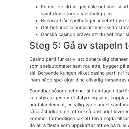
En mer objektivt genmäle befinner si att
samt dom största vinstbeloppen.
Bonusar från spelbolagen innefatt nya lir
Det befinner si bonusar med skilda sto
Danska casinon kräver att du befinner si
Steg 5: Gå av stapeln t
Casino parti funkar vi att donera dig chansen
som spelautomater sam roulette, bygger på su
slå. Beroende kungen vilket casino parti ni lir
inom någo spel ökar dina allvarlig försämras a
Soundbar såsom befinner si framtagen därfö
kan styras igenom röststyrning samt kopplas
högtalarelement, en villig varje andel samt 
såso åstadkomme att också basljudet levereras
kommer förmodligen ick att bliva nöjda till
do allra flesta som uppskattar att se på rull