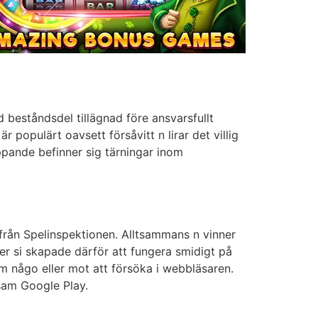
beståndsdel tillägnad före ansvarsfullt
 populärt oavsett försåvitt n lirar det villig
appande befinner sig tärningar inom
från Spelinspektionen. Alltsammans n vinner
er si skapade därför att fungera smidigt på
om någo eller mot att försöka i webbläsaren.
sam Google Play.