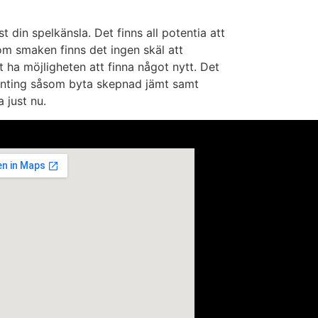
din spelkänsla. Det finns all potentia att
nom smaken finns det ingen skäl att
 ha möjligheten att finna något nytt. Det
onting såsom byta skepnad jämt samt
 just nu.