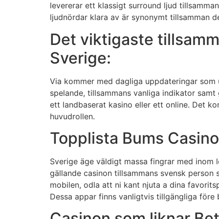
levererar ett klassigt surround ljud tillsamm
ljudnördar klara av är synonymt tillsamman de
Det viktigaste tillsam
Sverige:
Via kommer med dagliga uppdateringar som upp
spelande, tillsammans vanliga indikator samt gr
ett landbaserat kasino eller ett online. Det 
huvudrollen.
Topplista Bums Casino
Sverige äge väldigt massa fingrar med inom l
gällande casinon tillsammans svensk person sp
mobilen, odla att ni kant njuta a dina favorit
Dessa appar finns vanligtvis tillgängliga fö
Casinon som liknar Bet