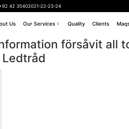
+92 42 35402021-22-23-24
out Us
Our Services
Quality
Clients
Maqs
nformation försåvit all
 Ledtråd