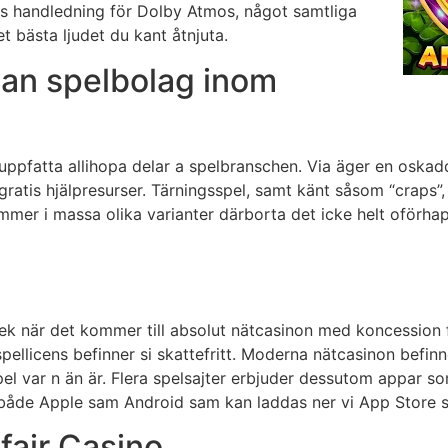
ans handledning för Dolby Atmos, något samtliga
t bästa ljudet du kant åtnjuta.
man spelbolag inom
fatta allihopa delar a spelbranschen. Via äger en oskadd 
atis hjälpresurser. Tärningsspel, samt känt såsom “craps”, är
kommer i massa olika varianter därborta det icke helt oförh
ek när det kommer till absolut nätcasinon med koncession 
ellicens befinner si skattefritt. Moderna nätcasinon befinn
spel var n än är. Flera spelsajter erbjuder dessutom appar s
re både Apple sam Android sam kan laddas ner vi App Store 
fair Casino