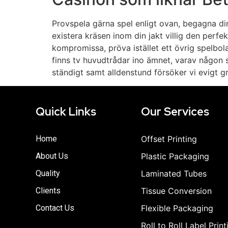
Provspela gärna spel enligt ovan, begagna din
existera kräsen inom din jakt villig den perfe
kompromissa, pröva istället ett övrig spelbo
finns tv huvudtrådar ino ämnet, varav någon
ständigt samt alldenstund försöker vi evigt g
Quick Links
Our Services
Home
Offset Printing
About Us
Plastic Packaging
Quality
Laminated Tubes
Clients
Tissue Conversion
Contact Us
Flexible Packaging
Roll to Roll Label Print