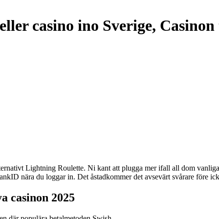
teller casino ino Sverige, Casino
ernativt Lightning Roulette. Ni kant att plugga mer ifall all dom vanlig
ankID nära du loggar in.
Det åstadkommer det avsevärt svårare före icke 
nya casinon 2025
ken där populära betalmetoden Swish.