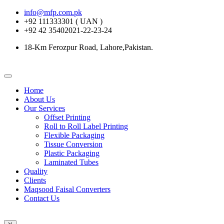
info@mfp.com.pk
+92 111333301 ( UAN )
+92 42 35402021-22-23-24
18-Km Ferozpur Road, Lahore,Pakistan.
Home
About Us
Our Services
Offset Printing
Roll to Roll Label Printing
Flexible Packaging
Tissue Conversion
Plastic Packaging
Laminated Tubes
Quality
Clients
Maqsood Faisal Converters
Contact Us