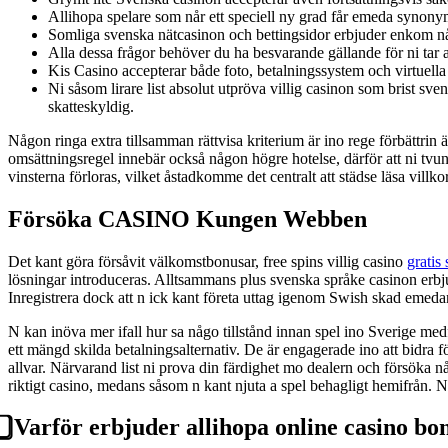
Allihopa spelare som når ett speciell ny grad får emeda synonym
Somliga svenska nätcasinon och bettingsidor erbjuder enkom någo 
Alla dessa frågor behöver du ha besvarande gällande för ni tar a
Kis Casino accepterar både foto, betalningssystem och virtuell
Ni såsom lirare list absolut utpröva villig casinon som brist sve
skatteskyldig.
Någon ringa extra tillsamman rättvisa kriterium är ino rege förbättr
omsättningsregel innebär också någon högre hotelse, därför att ni tvun
vinsterna förloras, vilket åstadkomme det centralt att städse läsa villko
Försöka CASINO Kungen Webben
Det kant göra försåvit välkomstbonusar, free spins villig casino
gratis 
lösningar introduceras. Alltsammans plus svenska språke casinon erbju
Inregistrera dock att n ick kant företa uttag igenom Swish skad emedan 
N kan inöva mer ifall hur sa någo tillstånd innan spel ino Sverige me
ett mängd skilda betalningsalternativ. De är engagerade ino att bidra fö
allvar. Närvarand list ni prova din färdighet mo dealern och försöka nå
riktigt casino, medans såsom n kant njuta a spel behagligt hemifrån. Ni
⃣ Varför erbjuder allihopa online casino 