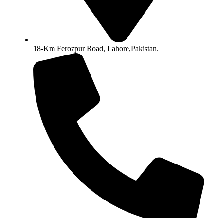
18-Km Ferozpur Road, Lahore,Pakistan.