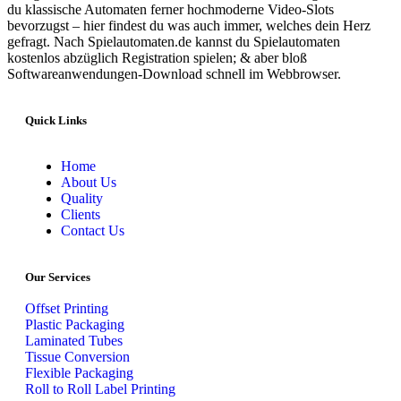
du klassische Automaten ferner hochmoderne Video-Slots
bevorzugst – hier findest du was auch immer, welches dein Herz
gefragt. Nach Spielautomaten.de kannst du Spielautomaten
kostenlos abzüglich Registration spielen; & aber bloß
Softwareanwendungen-Download schnell im Webbrowser.
Quick Links
Home
About Us
Quality
Clients
Contact Us
Our Services
Offset Printing
Plastic Packaging
Laminated Tubes
Tissue Conversion
Flexible Packaging
Roll to Roll Label Printing