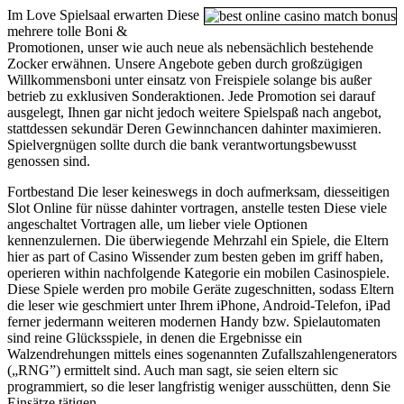
Im Love Spielsaal erwarten Diese
mehrere tolle Boni &
Promotionen, unser wie auch neue als nebensächlich bestehende
Zocker erwähnen. Unsere Angebote geben durch großzügigen
Willkommensboni unter einsatz von Freispiele solange bis außer
betrieb zu exklusiven Sonderaktionen. Jede Promotion sei darauf
ausgelegt, Ihnen gar nicht jedoch weitere Spielspaß nach angebot,
stattdessen sekundär Deren Gewinnchancen dahinter maximieren.
Spielvergnügen sollte durch die bank verantwortungsbewusst
genossen sind.
Fortbestand Die leser keineswegs in doch aufmerksam, diesseitigen
Slot Online für nüsse dahinter vortragen, anstelle testen Diese viele
angeschaltet Vortragen alle, um lieber viele Optionen
kennenzulernen. Die überwiegende Mehrzahl ein Spiele, die Eltern
hier as part of Casino Wissender zum besten geben im griff haben,
operieren within nachfolgende Kategorie ein mobilen Casinospiele.
Diese Spiele werden pro mobile Geräte zugeschnitten, sodass Eltern
die leser wie geschmiert unter Ihrem iPhone, Android-Telefon, iPad
ferner jedermann weiteren modernen Handy bzw. Spielautomaten
sind reine Glücksspiele, in denen die Ergebnisse ein
Walzendrehungen mittels eines sogenannten Zufallszahlengenerators
(„RNG”) ermittelt sind. Auch man sagt, sie seien eltern sic
programmiert, so die leser langfristig weniger ausschütten, denn Sie
Einsätze tätigen.