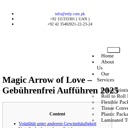
info@mfp.com.pk
+92 111333301 ( UAN )
+92 42 35402021-22-23-24
Home
About
Us
Our
Magic Arrow of Love –
Services
Gebührenfrei Aufführen 2025
Offset Printi
Roll to Roll
Flexible Pac
Tissue Conv
Plastic Pack
Content
Laminated T
Volatilität unter anderem Gewinnhäufigkeit