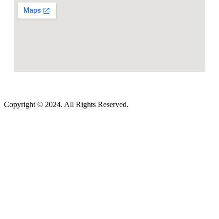
Copyright © 2024. All Rights Reserved.