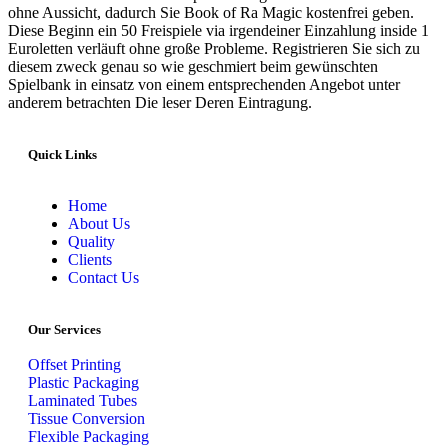
ohne Aussicht, dadurch Sie Book of Ra Magic kostenfrei geben.
Diese Beginn ein 50 Freispiele via irgendeiner Einzahlung inside 1
Euroletten verläuft ohne große Probleme. Registrieren Sie sich zu
diesem zweck genau so wie geschmiert beim gewünschten
Spielbank in einsatz von einem entsprechenden Angebot unter
anderem betrachten Die leser Deren Eintragung.
Quick Links
Home
About Us
Quality
Clients
Contact Us
Our Services
Offset Printing
Plastic Packaging
Laminated Tubes
Tissue Conversion
Flexible Packaging