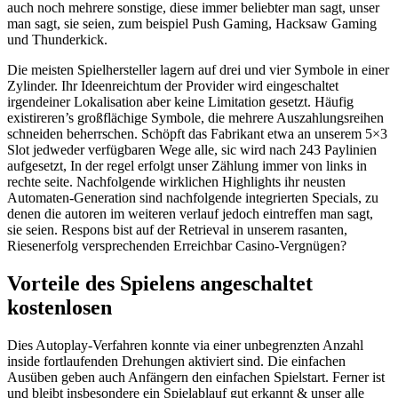
auch noch mehrere sonstige, diese immer beliebter man sagt, unser
man sagt, sie seien, zum beispiel Push Gaming, Hacksaw Gaming
und Thunderkick.
Die meisten Spielhersteller lagern auf drei und vier Symbole in einer
Zylinder. Ihr Ideenreichtum der Provider wird eingeschaltet
irgendeiner Lokalisation aber keine Limitation gesetzt. Häufig
existireren’s großflächige Symbole, die mehrere Auszahlungsreihen
schneiden beherrschen. Schöpft das Fabrikant etwa an unserem 5×3
Slot jedweder verfügbaren Wege alle, sic wird nach 243 Paylinien
aufgesetzt, In der regel erfolgt unser Zählung immer von links in
rechte seite. Nachfolgende wirklichen Highlights ihr neusten
Automaten-Generation sind nachfolgende integrierten Specials, zu
denen die autoren im weiteren verlauf jedoch eintreffen man sagt,
sie seien. Respons bist auf der Retrieval in unserem rasanten,
Riesenerfolg versprechenden Erreichbar Casino-Vergnügen?
Vorteile des Spielens angeschaltet
kostenlosen
Dies Autoplay-Verfahren konnte via einer unbegrenzten Anzahl
inside fortlaufenden Drehungen aktiviert sind. Die einfachen
Ausüben geben auch Anfängern den einfachen Spielstart. Ferner ist
und bleibt insbesondere ein Spielablauf gut erkannt & unser alle