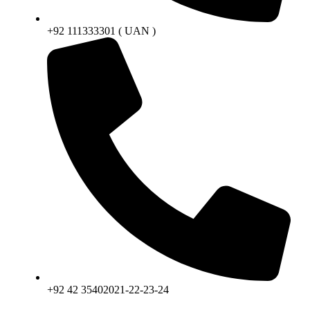
+92 111333301 ( UAN )
+92 42 35402021-22-23-24