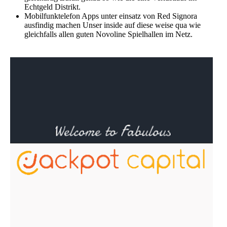
Echtgeld Distrikt.
Mobilfunktelefon Apps unter einsatz von Red Signora
ausfindig machen Unser inside auf diese weise qua wie
gleichfalls allen guten Novoline Spielhallen im Netz.