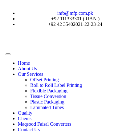
info@mfp.com.pk
+92 111333301 ( UAN )
+92 42 35402021-22-23-24
Home
About Us
Our Services
Offset Printing
Roll to Roll Label Printing
Flexible Packaging
Tissue Conversion
Plastic Packaging
Laminated Tubes
Quality
Clients
Maqsood Faisal Converters
Contact Us