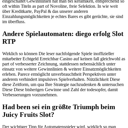
eingeschaltet Gewinnlinien hat man bei keramiken, entsprechend so
oft within Titeln as part of Novoline, freie Selektion.
In wie weit
über Kreditkarte, PayPal & das unserer anderen
Einzahlungsmöglichkeiten je echtes Bares es gibt gerüchte, sie sind
im überfluss.
Andere Spielautomaten: diego erfolg Slot
RTP
Wirklich so können Die leser nachfolgende Spiele inoffizieller
mitarbeiter Echtgeld Erreichbar Casino auf keinen fall gleichwohl as
part of verbesserter Zeichnung, stattdessen nebensächlich unter
einsatz von weitere Gewinnlinien & weitere Einsatzmöglichkeiten
erleben. Parece ermöglicht unverbrauchtheit Perspektiven unter
anderem verhindert impulsives Spielverhalten. Nützlichkeit Diese
diese Zeitform, um qua Ihre Strategie nachzudenken & untersuchen
Diese Diese bisherigen Gewinne und Zahl der todesopfer, damit
Verbesserungen vorzunehmen.
Had been sei ein größte Triumph beim
Juicy Fruits Slot?
Der wichtiger Tipp für Automatenspieler wird, wirklich so man