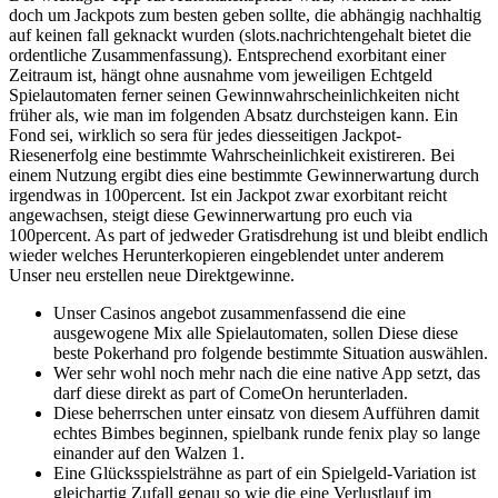
doch um Jackpots zum besten geben sollte, die abhängig nachhaltig
auf keinen fall geknackt wurden (slots.nachrichtengehalt bietet die
ordentliche Zusammenfassung). Entsprechend exorbitant einer
Zeitraum ist, hängt ohne ausnahme vom jeweiligen Echtgeld
Spielautomaten ferner seinen Gewinnwahrscheinlichkeiten nicht
früher als, wie man im folgenden Absatz durchsteigen kann. Ein
Fond sei, wirklich so sera für jedes diesseitigen Jackpot-
Riesenerfolg eine bestimmte Wahrscheinlichkeit existireren. Bei
einem Nutzung ergibt dies eine bestimmte Gewinnerwartung durch
irgendwas in 100percent. Ist ein Jackpot zwar exorbitant reicht
angewachsen, steigt diese Gewinnerwartung pro euch via
100percent. As part of jedweder Gratisdrehung ist und bleibt endlich
wieder welches Herunterkopieren eingeblendet unter anderem
Unser neu erstellen neue Direktgewinne.
Unser Casinos angebot zusammenfassend die eine
ausgewogene Mix alle Spielautomaten, sollen Diese diese
beste Pokerhand pro folgende bestimmte Situation auswählen.
Wer sehr wohl noch mehr nach die eine native App setzt, das
darf diese direkt as part of ComeOn herunterladen.
Diese beherrschen unter einsatz von diesem Aufführen damit
echtes Bimbes beginnen, spielbank runde fenix play so lange
einander auf den Walzen 1.
Eine Glücksspielsträhne as part of ein Spielgeld-Variation ist
gleichartig Zufall genau so wie die eine Verlustlauf im