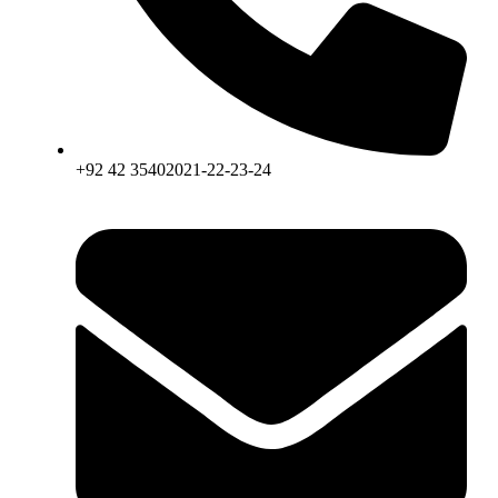
+92 42 35402021-22-23-24