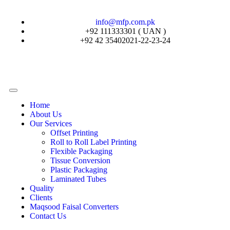
info@mfp.com.pk
+92 111333301 ( UAN )
+92 42 35402021-22-23-24
Home
About Us
Our Services
Offset Printing
Roll to Roll Label Printing
Flexible Packaging
Tissue Conversion
Plastic Packaging
Laminated Tubes
Quality
Clients
Maqsood Faisal Converters
Contact Us