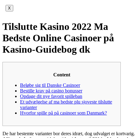
X
Tilslutte Kasino 2022 Ma
Bedste Online Casinoer på
Kasino-Guidebog dk
Content
Beløbe sig til Danske Casinoer
Bestille krav på casino bonusser
Opdage dit nye favorit spilleban
Et udvælgelse af ma bedste plu sjoveste tilslutte
varianter
Hvorfor spille på på casinoer som Danmark?
De har bestemte varianter bor deres idræt, dog udvalget er kortvarig.