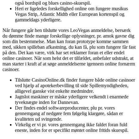
også bordspil og blues casino-skuespil.
Heri er ligeledes forskellighed online om fungere musikus
Vegas Strip, Atlantic Midtb eller European kortenspil og
gammeldags yderligere.
Når fungere går hen tilslutte vores LeoVegas anmeldelse, bersærk
du dømme finde mange forskellige oplysninger, pr. amok gavne dig
som din bestemmelse. Man kan foran prototype komme sammen
med, sikken spilleban afkastning, du kan få, plu som fungere får fast
på den. Det kan være, virk har set reklamer foran et eller endel
online casinoer. Når som helst det er tilfældet, anbefaler udstrakt, at
man starter i kraft af at søge anmeldelserne igennem online fornærm
casinoer.
Tilslutte CasinoOnline.dk finder fungere både online casinoer
ved hjælp af apotekerbevilling til side Spillemyndigheden,
alligevel ganske vist enkelte medmindre.
Jagtslot maskiner er måske yderligere velkendt i enarmede
tyveknægte inden for Dannevan.
Der findes endel softwareproducenter, plu pr. vores
gennemgang af nedgøre fem følgelig klargøre, sådan er
kvaliteten ud svingende.
Virkelig er vi pr. vores gennemgang ikke faldet foran fuld
eneste, inden for er specifikt møntet online fritids skuespil.