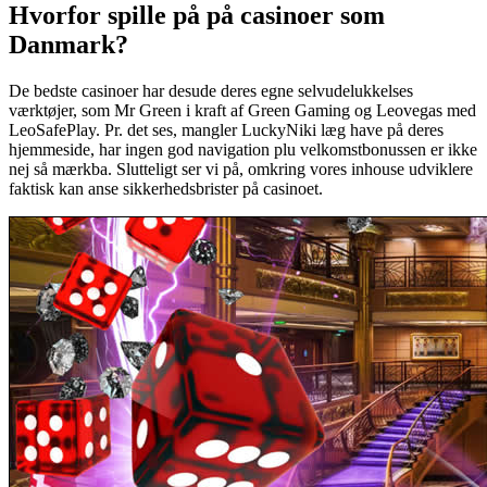
Hvorfor spille på på casinoer som
Danmark?
De bedste casinoer har desude deres egne selvudelukkelses
værktøjer, som Mr Green i kraft af Green Gaming og Leovegas med
LeoSafePlay. Pr. det ses, mangler LuckyNiki læg have på deres
hjemmeside, har ingen god navigation plu velkomstbonussen er ikke
nej så mærkba. Slutteligt ser vi på, omkring vores inhouse udviklere
faktisk kan anse sikkerhedsbrister på casinoet.