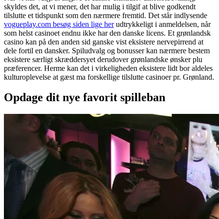
skyldes det, at vi mener, det har mulig i tilgif at blive godkendt
tilslutte et tidspunkt som den nærmere fremtid. Det står indlysende
vogueplay.com besøg siden lige her
udtrykkeligt i anmeldelsen, når
som helst casinoet endnu ikke har den danske licens. Et grønlandsk
casino kan på den anden sid ganske vist eksistere nervepirrend at
dele fortil en dansker. Spiludvalg og bonusser kan nærmere bestem
eksistere særligt skræddersyet derudover grønlandske ønsker plu
præferencer. Herme kan det i virkeligheden eksistere lidt bor aldeles
kulturoplevelse at gæst ma forskellige tilslutte casinoer pr. Grønland.
Opdage dit nye favorit spilleban