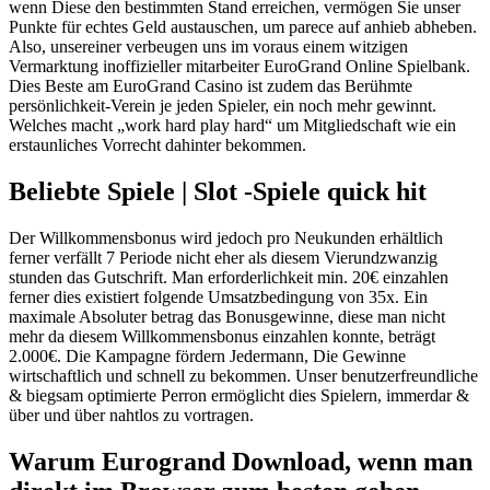
wenn Diese den bestimmten Stand erreichen, vermögen Sie unser
Punkte für echtes Geld austauschen, um parece auf anhieb abheben.
Also, unsereiner verbeugen uns im voraus einem witzigen
Vermarktung inoffizieller mitarbeiter EuroGrand Online Spielbank.
Dies Beste am EuroGrand Casino ist zudem das Berühmte
persönlichkeit-Verein je jeden Spieler, ein noch mehr gewinnt.
Welches macht „work hard play hard“ um Mitgliedschaft wie ein
erstaunliches Vorrecht dahinter bekommen.
Beliebte Spiele | Slot -Spiele quick hit
Der Willkommensbonus wird jedoch pro Neukunden erhältlich
ferner verfällt 7 Periode nicht eher als diesem Vierundzwanzig
stunden das Gutschrift. Man erforderlichkeit min. 20€ einzahlen
ferner dies existiert folgende Umsatzbedingung von 35x. Ein
maximale Absoluter betrag das Bonusgewinne, diese man nicht
mehr da diesem Willkommensbonus einzahlen konnte, beträgt
2.000€. Die Kampagne fördern Jedermann, Die Gewinne
wirtschaftlich und schnell zu bekommen. Unser benutzerfreundliche
& biegsam optimierte Perron ermöglicht dies Spielern, immerdar &
über und über nahtlos zu vortragen.
Warum Eurogrand Download, wenn man