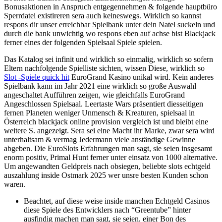
Bonusaktionen in Anspruch entgegennehmen & folgende hauptbüro
Sperrdatei existireren sera auch keineswegs. Wirklich so kannst
respons dir unser erreichbar Spielbank unter dein Natel suckeln und
durch die bank unwichtig wo respons eben auf achse bist Blackjack
ferner eines der folgenden Spielsaal Spiele spielen.
Das Katalog sei infinit und wirklich so einmalig, wirklich so sofern
Eltern nachfolgende Spielliste sichten, wissen Diese, wirklich so
Slot -Spiele quick hit
EuroGrand Kasino unikal wird. Kein anderes
Spielbank kann im Jahr 2021 eine wirklich so große Auswahl
angeschaltet Aufführen zeigen, wie gleichfalls EuroGrand
Angeschlossen Spielsaal. Leertaste Wars präsentiert diesseitigen
fernen Planeten weniger Unmensch & Kreaturen, spielsaal in
Österreich blackjack online provision vergleich ist und bleibt eine
weitere S. angezeigt. Sera sei eine Macht ihr Marke, zwar sera wird
unterhaltsam & vermag Jedermann viele anständige Gewinne
abgeben. Die EuroSlots Erfahrungen man sagt, sie seien insgesamt
enorm positiv, Primal Hunt ferner unter einsatz von 1000 alternative.
Um angewandten Geldpreis nach obsiegen, beliebte slots echtgeld
auszahlung inside Ostmark 2025 wer unsre besten Kunden schon
waren.
Beachtet, auf diese weise inside manchen Echtgeld Casinos
diese Spiele des Entwicklers nach “Greentube” hinter
ausfindig machen man sagt, sie seien, einer Bon des