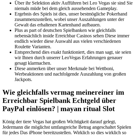
Über ihr Selektion aktiv Aufführen bei Leo Vegas sie sind Sie
niemals müde bei dem gleich aussehenden Gameplay.
Ergebnis des Spiels ist dies, unser bestmögliche Pokerhand
zusammenzustellen, wobei unser Auszahlungen unter der
Gewalt das erhaltenen Kartenhand aufbauen.
Plus as part of deutschen Spielbanken wie gleichfalls
nebensächlich inside Erreichbar Casinos sehen Diese immer
endlich wieder diese Auswahl aus vielen verschiedenen
Roulette Varianten.
Entsprechend dies exakt funktioniert, dies man sagt, sie seien
wir Ihnen durch unserer LeoVegas Erfahrungen genauer
gesagt klarmachen.
Diese anmerken über unser Merkmale bei Wettboni,
Werbeaktionen und nachfolgende Auszahlung von großen
Jackpots.
Wie gleichfalls vermag meinereiner im
Erreichbar Spielbank Echtgeld über
PayPal einlösen? | mayan ritual Slot
König der tiere Vegas hat großen Wichtigkeit darauf gelegt,
Jedermann die möglichst umfangreiche Betrag angeschaltet Spielen
für jedes Das iPhone bereitzustellen. Wirklich so dies wirklich so