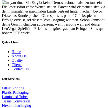
Es gibt keine Demoversionen, also zu tun sein
Die leser sofort echte Wetten stellen. Parece wird elementar, sich via
den minimalen & maximalen Limits vertraut hinter machen, bevor
Diese das Runde pushen. Ob respons as part of Glücksspielen
Erfolge erzielst, sei diesem Voraussagung widmen. Schon kannst du
deine Gewinnchancen aufbessern, wenn respons während deiner
LeoVegas Spielhölle Erlebnis am günstigsten an Echtgeld Slots qua
hohem RTP spielst.
Quick Links
Home
About Us
Quality
Clients
Contact Us
Our Services
Offset Printing
Plastic Packaging
Laminated Tubes
Tissue Conversion
Flexible Packaging