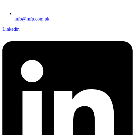
info@mfp.com.pk
Linkedin