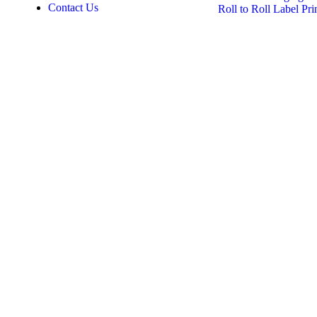
Contact Us
Roll to Roll Label Pri