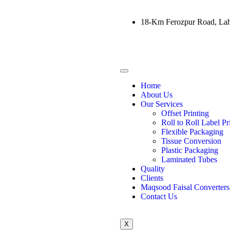
18-Km Ferozpur Road, Lah
Home
About Us
Our Services
Offset Printing
Roll to Roll Label Pr
Flexible Packaging
Tissue Conversion
Plastic Packaging
Laminated Tubes
Quality
Clients
Maqsood Faisal Converters
Contact Us
X