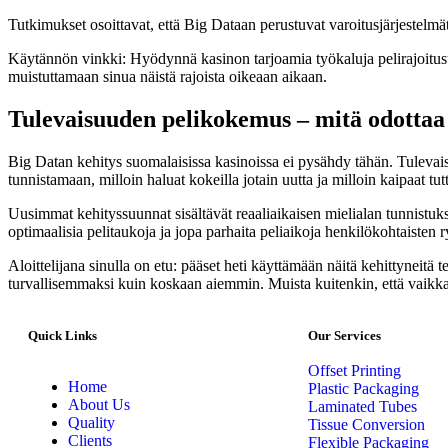
Tutkimukset osoittavat, että Big Dataan perustuvat varoitusjärjestelmät
Käytännön vinkki: Hyödynnä kasinon tarjoamia työkaluja pelirajoitusten a
muistuttamaan sinua näistä rajoista oikeaan aikaan.
Tulevaisuuden pelikokemus – mitä odottaa
Big Datan kehitys suomalaisissa kasinoissa ei pysähdy tähän. Tulevai
tunnistamaan, milloin haluat kokeilla jotain uutta ja milloin kaipaat tutt
Uusimmat kehityssuunnat sisältävät reaaliaikaisen mielialan tunnistukse
optimaalisia pelitaukoja ja jopa parhaita peliaikoja henkilökohtaisten r
Aloittelijana sinulla on etu: pääset heti käyttämään näitä kehittyneitä
turvallisemmaksi kuin koskaan aiemmin. Muista kuitenkin, että vaikka t
Quick Links
Our Services
Offset Printing
Home
Plastic Packaging
About Us
Laminated Tubes
Quality
Tissue Conversion
Clients
Flexible Packaging