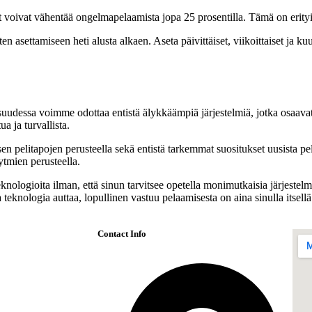
 voivat vähentää ongelmapelaamista jopa 25 prosentilla. Tämä on erityisen
settamiseen heti alusta alkaen. Aseta päivittäiset, viikoittaiset ja kuuka
suudessa voimme odottaa entistä älykkäämpiä järjestelmiä, jotka osaavat
ua ja turvallista.
n pelitapojen perusteella sekä entistä tarkemmat suositukset uusista pele
ytmien perusteella.
 teknologioita ilman, että sinun tarvitsee opetella monimutkaisia järjes
eknologia auttaa, lopullinen vastuu pelaamisesta on aina sinulla itsellä
Contact Info