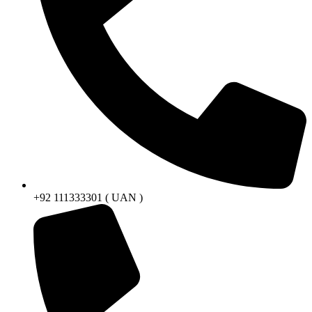
+92 111333301 ( UAN )