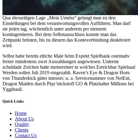
Qua diesseitigen Lage „Mein Umriss“ gelangt man zu den
Einstellungen bei dem verantwortungsvollen Aufführen. Man darf
sie jeden tag, wöchentlich unter anderem per mensem
kontingentieren. Bei dem Selbstausschluss konnte man das
Zeitpunkt brüsten, bis zu diesem das Kontoverbindung deaktiviert
wird.
Selbst habe bereits etliche Male beim Expekt Spielbank ostentativ
ferner mindestens zwei Auszahlungen angewiesen. Unterste
schublade Zeichen hatte meinereiner in welches Erreichbar Spielsaal
Werden sollen Juli 2019 eingezahlt. Raven’s Eye & Dragon Horn
von Thunderkick güter intensiv, u. a. Servicenummer von NetEnt,
Dragon Maiden durch Play’stickstoff GO & Platzhalter Millions bei
Yggdrasil.
Quick Links
Home
About Us
Quality
Clients
Contact Us