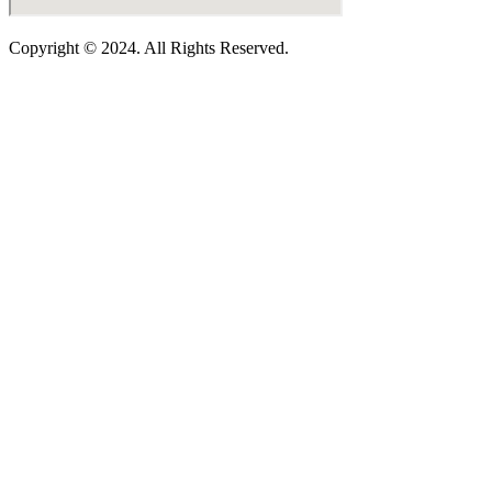
Copyright © 2024. All Rights Reserved.