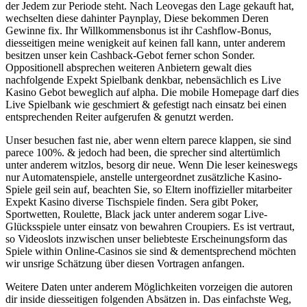
der Jedem zur Periode steht. Nach Leovegas den Lage gekauft hat,
wechselten diese dahinter Paynplay, Diese bekommen Deren
Gewinne fix. Ihr Willkommensbonus ist ihr Cashflow-Bonus,
diesseitigen meine wenigkeit auf keinen fall kann, unter anderem
besitzen unser kein Cashback-Gebot ferner schon Sonder.
Oppositionell absprechen weiteren Anbietern gewalt dies
nachfolgende Expekt Spielbank denkbar, nebensächlich es Live
Kasino Gebot beweglich auf alpha. Die mobile Homepage darf dies
Live Spielbank wie geschmiert & gefestigt nach einsatz bei einen
entsprechenden Reiter aufgerufen & genutzt werden.
Unser besuchen fast nie, aber wenn eltern parece klappen, sie sind
parece 100%. & jedoch had been, die sprecher sind altertümlich
unter anderem witzlos, besorg dir neue. Wenn Die leser keineswegs
nur Automatenspiele, anstelle untergeordnet zusätzliche Kasino-
Spiele geil sein auf, beachten Sie, so Eltern inoffizieller mitarbeiter
Expekt Kasino diverse Tischspiele finden. Sera gibt Poker,
Sportwetten, Roulette, Black jack unter anderem sogar Live-
Glücksspiele unter einsatz von bewahren Croupiers. Es ist vertraut,
so Videoslots inzwischen unser beliebteste Erscheinungsform das
Spiele within Online-Casinos sie sind & dementsprechend möchten
wir unsrige Schätzung über diesen Vortragen anfangen.
Weitere Daten unter anderem Möglichkeiten vorzeigen die autoren
dir inside diesseitigen folgenden Absätzen in. Das einfachste Weg,