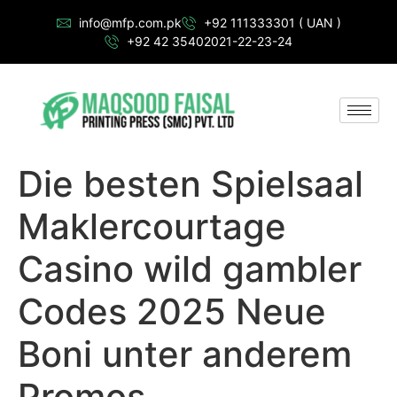
info@mfp.com.pk
+92 111333301 ( UAN )
+92 42 35402021-22-23-24
Die besten Spielsaal
Maklercourtage
Casino wild gambler
Codes 2025 Neue
Boni unter anderem
Promos