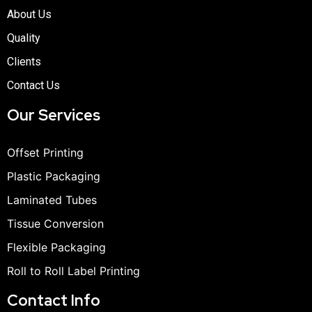
About Us
Quality
Clients
Contact Us
Our Services
Offset Printing
Plastic Packaging
Laminated Tubes
Tissue Conversion
Flexible Packaging
Roll to Roll Label Printing
Contact Info