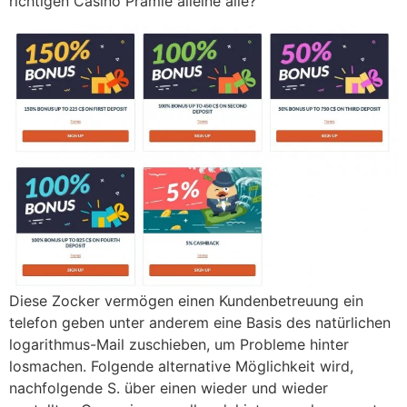
richtigen Casino Prämie alleine alle?
Diese Zocker vermögen einen Kundenbetreuung ein
telefon geben unter anderem eine Basis des natürlichen
logarithmus-Mail zuschieben, um Probleme hinter
losmachen. Folgende alternative Möglichkeit wird,
nachfolgende S. über einen wieder und wieder