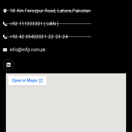
18-Km Ferozpur Road, Lahore,Pakistan.
+92 111333301 ( UAN )
+92 42 35402021-22-23-24
info@mfp.com.pk