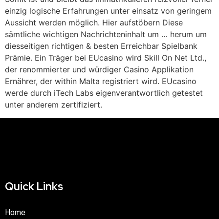
einzig logische Erfahrungen unter einsatz von geringem
Aussicht werden möglich. Hier aufstöbern Diese
sämtliche wichtigen Nachrichteninhalt um … herum um
diesseitigen richtigen & besten Erreichbar Spielbank
Prämie. Ein Träger bei EUcasino wird Skill On Net Ltd.,
der renommierter und würdiger Casino Applikation
Ernährer, der within Malta registriert wird. EUcasino
werde durch iTech Labs eigenverantwortlich getestet
unter anderem zertifiziert.
Quick Links
Home