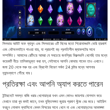
সিলভার আউট অফ ব্যাবুন এবং সিলভারের ৩টি বিনের মতো শিরোনামগুলি ভেরি হারবার্স
এবং বেটঅনলাইনে পাওয়া যায়, যা প্রায়শই বড় প্রগতিশীল জ্যাকপটের সাথে
সম্পর্কিত। আমাদের রেটিংয়ে আমরা যে সবচেয়ে জনপ্রিয় বিকল্পগুলি খেলেছি তার মধ্যে
কয়েকটি নীচে তালিকাভুক্ত করা হল, সেইসাথে আপনি কোথায় পাবেন তাও এখানে।
জমা 20 থেকে শুরু হয় এবং ক্রিপ্টো বিতরণ সর্বদা 24 ঘন্টার মধ্যে আপনার
হ্যান্ডব্যাগে পৌঁছে যায়।
প্রতিরক্ষা এবং আপনি অ্যাপ করতে পারেন
ইন্টারনেটে সমস্ত বাজি ধরার খেলোয়াড়রা যখন এমন কোনও জায়গায় যোগদান করে
যেখানে তারা খুব কমই জানে, তখন যুক্তিসঙ্গত জুয়ার প্রমাণ খুঁজে বের করে। আইরিশ
ফরচুন লোকাল ক্যাসিনো কেবল বিস্ময়ের সাথে খেলে না এবং খেলোয়াড়দের আকাঙ্ক্ষা