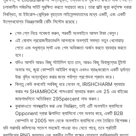
চলাকালীন পর্বগুলির সাইট সুরক্ষিত করতে সহায়তা করে। তারা মাল্টা জুয়া কর্তৃপক্ষ দ্বারা
নিবন্ধিত, যা ইউরোপ-কেন্দ্রিক বৃহত্তম লাইসেন্সদাতাদের মধ্যে একটি, এবং একটি
উল্লেখযোগ্য নিয়ন্ত্রণকারী বেটিং সিস্টেম রয়েছে।
গেম প্লে নিয়ে গবেষণা করুন, পরবর্তী অনলাইনে আসল টাকা খেলুন।
এই বোনাস প্রয়োজনীয়তাগুলি আপনাকে অবশ্যই সমস্ত নতুন খেলোয়াড়
পেতে এবং শুধুমাত্র স্লট এবং গেম অভিজ্ঞতা অর্জন করতে ব্যবহার করতে
হবে।
যদিও আপনি আরও কিছু স্টাইলিশ হতে চান, আরও কিছু বিনামূল্যের টুইস্ট
অফার সহ, জুয়া কোম্পানি আইরিশ ফরচুন এখনও ব্যাঙ্করোলে একটি দুর্দান্ত
উচ্চ বৃদ্ধি অন্তর্ভুক্ত করার জন্য পর্যাপ্ত প্রণোদনা প্রদান করে।
কিন্তু কেউ কখনোই সবকিছু ধরে নেবেন না, IRISHCHARM ব্যবহার
করার পর SHAMROCK পাসওয়ার্ড ব্যবহার করুন এবং 25 এর বাইরের
জায়গাগুলিতে অতিরিক্ত 295percent লাভ করুন।
কুরাকাওতে সাবস্ক্রাইব করা এবং নিয়ন্ত্রিত, তাই এটি অনলাইন ক্যাসিনো
Opponent দ্বারা উত্পাদিত ক্যাসিনো গেম অফার করে, একটি B2B
কোম্পানি যা 2005 সাল থেকে অনলাইন ক্যাসিনো গেম তৈরিতে বিশেষজ্ঞ।
যদি সরাসরি কমিশনের শতাংশ সহজেই পাওয়া নাও যেতে পারে, তবে প্রতিটি
ক্যাসিনোর RNG মূল্যায়ন এবং স্বাধীন তৃতীয় পক্ষের যোগ্যতা প্রক্রিয়াগুলি সততা