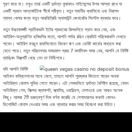
পূরণ করে না। তবুও তারা একটি দুর্দান্ত কুরাকাও লাইসেন্সের উপর আস্থা রাখে যা
একটি প্রধান আন্তর্জাতিক শীর্ষে স্বীকৃত। নতুন স্থানীয় ক্যাসিনো এবং নিরাপদ
ন্যায্য খেলার জন্য নতুন আরবিট্রেরি অ্যামাউন্ট জেনারেটর সিস্টেম ব্যবহার করে।
নতুন উচ্চাকাঙ্ক্ষী প্রতীকগুলি ইটের প্রভাবের রিলগুলিতে স্থান করে নেয়, এবং
আইরিশ-অনুপ্রাণিত ছবিগুলির মতো, আপনি পর্দায় রঙিন ক্রেডিট পরিষেবাগুলি দেখতে
পাবেন। আইরিশ ফরচুন ক্যাসিনোতে বিতরণ ঋণ এবং ডেবিট কার্ডের মাধ্যমে করা
যেতে পারে। নতুন পরিচালনার সময়কাল প্রায় 7 কার্যদিবস সময় নেয়, আপনি যে নির্দিষ্ট
ব্যাঙ্কিং বিকল্পটি বেছে নেন তা নির্বিশেষে।
যদি আপনি নির্দিষ্ট
আইকন কম্বিনেশনের সাথে মেলে, তাহলে আপনি পুরষ্কার জিততে পারেন অথবা
অতিরিক্ত বোনাস সুবিধা পেতে পারেন। এই গেমগুলিতে দুর্দান্ত বৈশিষ্ট্য রয়েছে, যেমন
অতিরিক্ত গেম, ফিক্সড জ্যাকপট, স্ক্যাটার, ওয়াইল্ডস, মেগাওয়ে এবং আরও অনেক
কিছু। আমরা 7টি গুরুত্বপূর্ণ দিক বর্ণনা করেছি যে পেশাদারদের কখনই কোনও
ডিপোজিট বোনাস দেওয়ার সময় এবং ব্যবহার করার সময় বিবেচনা করা উচিত।