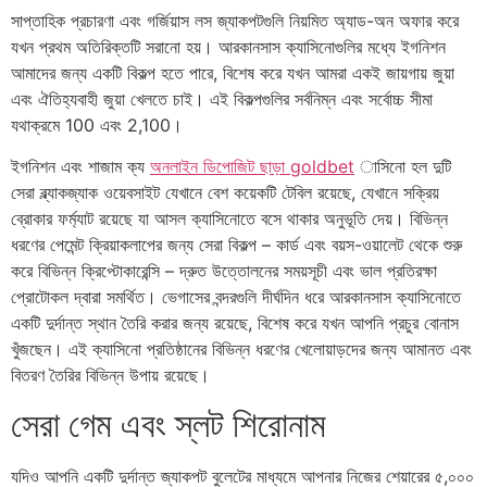
সাপ্তাহিক প্রচারণা এবং গর্জিয়াস লস জ্যাকপটগুলি নিয়মিত অ্যাড-অন অফার করে
যখন প্রথম অতিরিক্তটি সরানো হয়। আরকানসাস ক্যাসিনোগুলির মধ্যে ইগনিশন
আমাদের জন্য একটি বিকল্প হতে পারে, বিশেষ করে যখন আমরা একই জায়গায় জুয়া
এবং ঐতিহ্যবাহী জুয়া খেলতে চাই। এই বিকল্পগুলির সর্বনিম্ন এবং সর্বোচ্চ সীমা
যথাক্রমে 100 এবং 2,100।
ইগনিশন এবং শাজাম ক্য
অনলাইন ডিপোজিট ছাড়া goldbet
াসিনো হল দুটি
সেরা ব্ল্যাকজ্যাক ওয়েবসাইট যেখানে বেশ কয়েকটি টেবিল রয়েছে, যেখানে সক্রিয়
ব্রোকার ফর্ম্যাট রয়েছে যা আসল ক্যাসিনোতে বসে থাকার অনুভূতি দেয়। বিভিন্ন
ধরণের পেমেন্ট ক্রিয়াকলাপের জন্য সেরা বিকল্প – কার্ড এবং বয়স-ওয়ালেট থেকে শুরু
করে বিভিন্ন ক্রিপ্টোকারেন্সি – দ্রুত উত্তোলনের সময়সূচী এবং ভাল প্রতিরক্ষা
প্রোটোকল দ্বারা সমর্থিত। ভেগাসের বন্দরগুলি দীর্ঘদিন ধরে আরকানসাস ক্যাসিনোতে
একটি দুর্দান্ত স্থান তৈরি করার জন্য রয়েছে, বিশেষ করে যখন আপনি প্রচুর বোনাস
খুঁজছেন। এই ক্যাসিনো প্রতিষ্ঠানের বিভিন্ন ধরণের খেলোয়াড়দের জন্য আমানত এবং
বিতরণ তৈরির বিভিন্ন উপায় রয়েছে।
সেরা গেম এবং স্লট শিরোনাম
যদিও আপনি একটি দুর্দান্ত জ্যাকপট বুলেটের মাধ্যমে আপনার নিজের শেয়ারের ৫,০০০