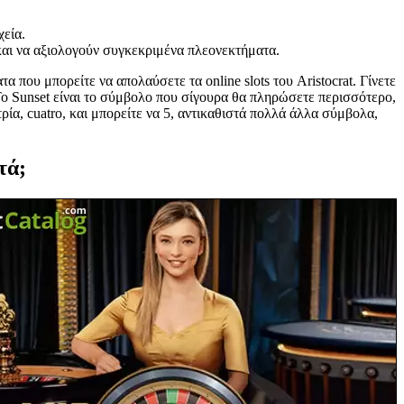
χεία.
και να αξιολογούν συγκεκριμένα πλεονεκτήματα.
 που μπορείτε να απολαύσετε τα online slots του Aristocrat. Γίνετε
. Το Sunset είναι το σύμβολο που σίγουρα θα πληρώσετε περισσότερο,
ρία, cuatro, και μπορείτε να 5, αντικαθιστά πολλά άλλα σύμβολα,
τά;