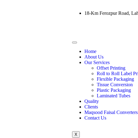
18-Km Ferozpur Road, Lah
Home
About Us
Our Services
Offset Printing
Roll to Roll Label Pr
Flexible Packaging
Tissue Conversion
Plastic Packaging
Laminated Tubes
Quality
Clients
Maqsood Faisal Converters
Contact Us
X