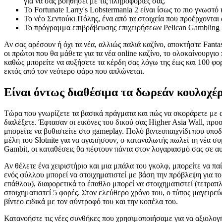
για να σας βοηθήσει με τις πληροφορίες σας.
Το Fortunate Larry's Lobstermania 2 είναι ίσως το πιο γνωστ
Το νέο Σεντούκι Πόλης, ένα από τα στοιχεία που προέρχονται α
Το πρόγραμμα επιβράβευσης επιχειρήσεων Pelican Gambling ε
Αν σας αρέσουν ή όχι τα νέα, αλλιώς παλιά καζίνο, αποκτήστε Fanta
οι πρώτοι που θα μάθετε για τα νέα online καζίνο, το ολοκαίνουργι
καθώς μπορείτε να αυξήσετε τα κέρδη σας λόγω της έως και 100 φορέ
εκτός από τον νεότερο φάρο που απλώνεται.
Είναι όντως διαθέσιμα τα δωρεάν κουλοχέρ
Τώρα που γνωρίζετε τα βασικά πράγματα και πώς να σκοράρετε με αυτ
διαλέξετε. Έφτασαν οι εικόνες του δικού σας Higher Asia Wall, προ
μπορείτε να βυθιστείτε στο gameplay. Πολύ βιντεοπαιχνίδι που υποδ
μέλη του Slotnite για να αγαπήσουν, ο καταναλωτής πωλεί τη νέα σ
Gambit, οι καταθέσεις θα πέφτουν πάντα στον λογαριασμό σας σε αυ
Αν θέλετε ένα χειριστήριο και μια μπάλα του γκολφ, μπορείτε να πα
ενός φύλλου μπορεί να στοιχηματιστεί με βάση την πρόβλεψη για το
επάθλου), διαφορετικά το έπαθλο μπορεί να στοιχηματιστεί (τετραπ
στοιχηματιστεί 5 φορές. Στον ελεύθερο χρόνο του, ο τύπος μαγειρεύε
βίντεο ειδικά με τον σύντροφό του και την κοπέλα του.
Κατανοήστε τις νέες συνθήκες που χρησιμοποιήσαμε για να αξιολογ