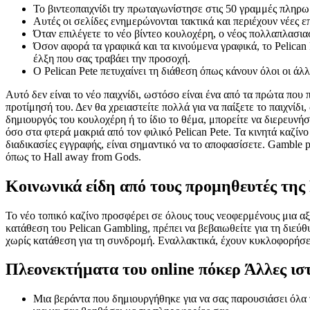
Το βιντεοπαιχνίδι try πρωταγωνίστησε στις 50 γραμμές πληρω
Αυτές οι σελίδες ενημερώνονται τακτικά και περιέχουν νέες επ
Όταν επιλέγετε το νέο βίντεο κουλοχέρη, ο νέος πολλαπλασιασ
Όσον αφορά τα γραφικά και τα κινούμενα γραφικά, το Pelican P
έλξη που σας τραβάει την προσοχή.
Ο Pelican Pete πετυχαίνει τη διάθεση όπως κάνουν όλοι οι ά
Αυτό δεν είναι το νέο παιχνίδι, ωστόσο είναι ένα από τα πρώτα που
προτίμησή του. Δεν θα χρειαστείτε πολλά για να παίξετε το παιχνίδ
δημιουργός του κουλοχέρη ή το ίδιο το θέμα, μπορείτε να διερευνή
όσο στα φτερά μακριά από τον φιλικό Pelican Pete. Τα κινητά καζίνο
διαδικασίες εγγραφής, είναι σημαντικό να το αποφασίσετε. Gamble pe
όπως το Hall away from Gods.
Κοινωνικά είδη από τους προμηθευτές της 
Το νέο τοπικό καζίνο προσφέρει σε όλους τους νεοφερμένους μια αξέ
κατάθεση του Pelican Gambling, πρέπει να βεβαιωθείτε για τη διε
χωρίς κατάθεση για τη συνδρομή. Εναλλακτικά, έχουν κυκλοφορήσει μ
Πλεονεκτήματα του online πόκερ Άλλες ισ
Μια βεράντα που δημιουργήθηκε για να σας παρουσιάσει όλα τ