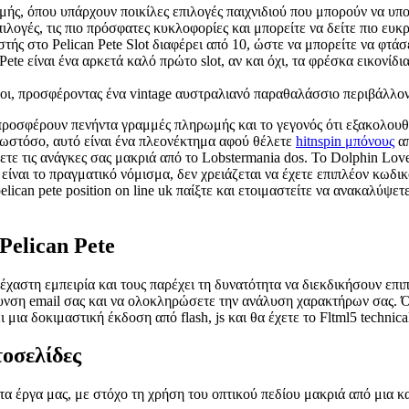
μής, όπου υπάρχουν ποικίλες επιλογές παιχνιδιού που μπορούν να υπ
ιλογές, τις πιο πρόσφατες κυκλοφορίες και μπορείτε να δείτε πιο ευκρι
τής στο Pelican Pete Slot διαφέρει από 10, ώστε να μπορείτε να φτάσ
ete είναι ένα αρκετά καλό πρώτο slot, αν και όχι, τα φρέσκα εικονίδ
λλοι, προσφέροντας ένα vintage αυστραλιανό παραθαλάσσιο περιβάλλο
 προσφέρουν πενήντα γραμμές πληρωμής και το γεγονός ότι εξακολουθεί
ι, ωστόσο, αυτό είναι ένα πλεονέκτημα αφού θέλετε
hitnspin μπόνους
απ
σετε τις ανάγκες σας μακριά από το Lobstermania dos. Το Dolphin Lov
 είναι το πραγματικό νόμισμα, δεν χρειάζεται να έχετε επιπλέον κωδι
lican pete position on line uk παίξτε και ετοιμαστείτε να ανακαλύψε
Pelican Pete
χαστη εμπειρία και τους παρέχει τη δυνατότητα να διεκδικήσουν επιπ
ύθυνση email σας και να ολοκληρώσετε την ανάλυση χαρακτήρων σας. 
ια δοκιμαστική έκδοση από flash, js και θα έχετε το Fltml5 technica
τοσελίδες
α έργα μας, με στόχο τη χρήση του οπτικού πεδίου μακριά από μια κα