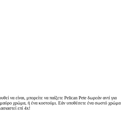
θεί να είναι, μπορείτε να παίξετε Pelican Pete δωρεάν αντί για
 ή μαύρο χρώμα, ή ένα κοστούμι. Εάν υποθέσετε ένα σωστό χρώμα
ασιαστεί επί 4x!