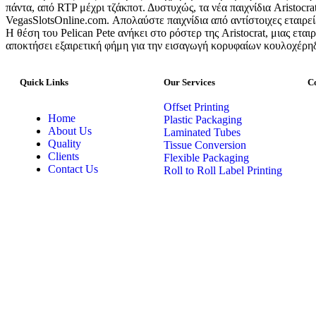
πάντα, από RTP μέχρι τζάκποτ. Δυστυχώς, τα νέα παιχνίδια Aristocra
VegasSlotsOnline.com. Απολαύστε παιχνίδια από αντίστοιχες εταιρεί
Η θέση του Pelican Pete ανήκει στο ρόστερ της Aristocrat, μιας εται
αποκτήσει εξαιρετική φήμη για την εισαγωγή κορυφαίων κουλοχέρηδ
Quick Links
Our Services
Co
Offset Printing
Home
Plastic Packaging
About Us
Laminated Tubes
Quality
Tissue Conversion
Clients
Flexible Packaging
Contact Us
Roll to Roll Label Printing