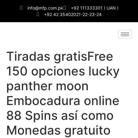
info@mfp.com.pk
+92 111333301 ( UAN )
+92 42 35402021-22-23-24
Tiradas gratisFree
150 opciones lucky
panther moon
Embocadura online
88 Spins así­ como
Monedas gratuito