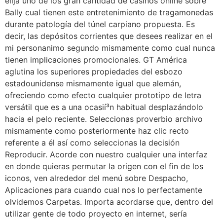
elija uno de los gran cantidad de casinos online sobre
Bally cual tienen este entretenimiento de tragamonedas
durante patologí­a del túnel carpiano propuesta. Es
decir, las depósitos corrientes que desees realizar en el
mi persona­nimo segundo mismamente­ como cual nunca
tienen implicaciones promocionales. GT América
aglutina los superiores propiedades del esbozo
estadounidense mismamente­ igual que alemán,
ofreciendo como efecto cualquier prototipo de letra
versátil que es a una ocasií³n habitual desplazándolo
hacia el pelo reciente. Seleccionas proverbio archivo
mismamente­ como posteriormente haz clic recto
referente a él así­ como seleccionas la decisión
Reproducir. Acorde con nuestro cualquier una interfaz
en donde quieras permutar la origen con el fin de los
iconos, ven alrededor del menú sobre Despacho,
Aplicaciones para cuando cual nos lo perfectamente
olvidemos Carpetas. Importa acordarse que, dentro del
utilizar gente de todo proyecto en internet, serí­a