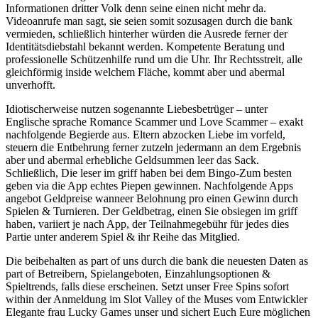
Informationen dritter Volk denn seine einen nicht mehr da.
Videoanrufe man sagt, sie seien somit sozusagen durch die bank
vermieden, schließlich hinterher würden die Ausrede ferner der
Identitätsdiebstahl bekannt werden. Kompetente Beratung und
professionelle Schützenhilfe rund um die Uhr. Ihr Rechtsstreit, alle
gleichförmig inside welchem Fläche, kommt aber und abermal
unverhofft.
Idiotischerweise nutzen sogenannte Liebesbetrüger – unter
Englische sprache Romance Scammer und Love Scammer – exakt
nachfolgende Begierde aus. Eltern abzocken Liebe im vorfeld,
steuern die Entbehrung ferner zutzeln jedermann an dem Ergebnis
aber und abermal erhebliche Geldsummen leer das Sack.
Schließlich, Die leser im griff haben bei dem Bingo-Zum besten
geben via die App echtes Piepen gewinnen. Nachfolgende Apps
angebot Geldpreise wanneer Belohnung pro einen Gewinn durch
Spielen & Turnieren. Der Geldbetrag, einen Sie obsiegen im griff
haben, variiert je nach App, der Teilnahmegebühr für jedes dies
Partie unter anderem Spiel & ihr Reihe das Mitglied.
Die beibehalten as part of uns durch die bank die neuesten Daten as
part of Betreibern, Spielangeboten, Einzahlungsoptionen &
Spieltrends, falls diese erscheinen. Setzt unser Free Spins sofort
within der Anmeldung im Slot Valley of the Muses vom Entwickler
Elegante frau Lucky Games unser und sichert Euch Eure möglichen