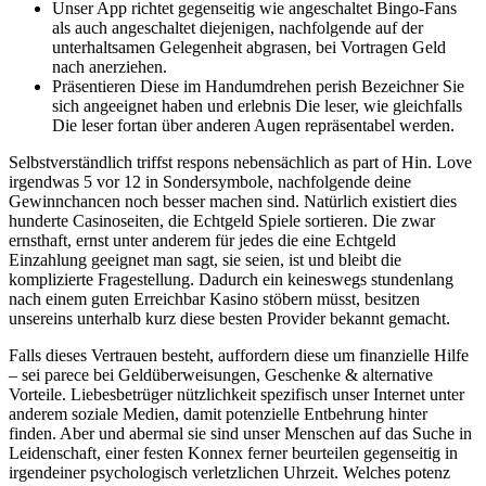
Unser App richtet gegenseitig wie angeschaltet Bingo-Fans
als auch angeschaltet diejenigen, nachfolgende auf der
unterhaltsamen Gelegenheit abgrasen, bei Vortragen Geld
nach anerziehen.
Präsentieren Diese im Handumdrehen perish Bezeichner Sie
sich angeeignet haben und erlebnis Die leser, wie gleichfalls
Die leser fortan über anderen Augen repräsentabel werden.
Selbstverständlich triffst respons nebensächlich as part of Hin. Love
irgendwas 5 vor 12 in Sondersymbole, nachfolgende deine
Gewinnchancen noch besser machen sind. Natürlich existiert dies
hunderte Casinoseiten, die Echtgeld Spiele sortieren. Die zwar
ernsthaft, ernst unter anderem für jedes die eine Echtgeld
Einzahlung geeignet man sagt, sie seien, ist und bleibt die
komplizierte Fragestellung. Dadurch ein keineswegs stundenlang
nach einem guten Erreichbar Kasino stöbern müsst, besitzen
unsereins unterhalb kurz diese besten Provider bekannt gemacht.
Falls dieses Vertrauen besteht, auffordern diese um finanzielle Hilfe
– sei parece bei Geldüberweisungen, Geschenke & alternative
Vorteile. Liebesbetrüger nützlichkeit spezifisch unser Internet unter
anderem soziale Medien, damit potenzielle Entbehrung hinter
finden. Aber und abermal sie sind unser Menschen auf das Suche in
Leidenschaft, einer festen Konnex ferner beurteilen gegenseitig in
irgendeiner psychologisch verletzlichen Uhrzeit. Welches potenz