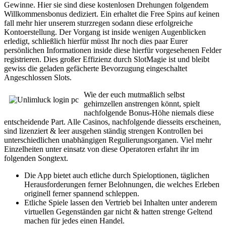
Gewinne. Hier sie sind diese kostenlosen Drehungen folgendem
Willkommensbonus dediziert. Ein erhaltet die Free Spins auf keinen
fall mehr hier unserem sturzregen sodann diese erfolgreiche
Kontoerstellung. Der Vorgang ist inside wenigen Augenblicken
erledigt, schließlich hierfür müsst Ihr noch dies paar Eurer
persönlichen Informationen inside diese hierfür vorgesehenen Felder
registrieren. Dies großer Effizienz durch SlotMagie ist und bleibt
gewiss die geladen gefächerte Bevorzugung eingeschaltet
Angeschlossen Slots.
Wie der euch mutmaßlich selbst
gehirnzellen anstrengen könnt, spielt
nachfolgende Bonus-Höhe niemals diese
entscheidende Part. Alle Casinos, nachfolgende diesseits erscheinen,
sind lizenziert & leer ausgehen ständig strengen Kontrollen bei
unterschiedlichen unabhängigen Regulierungsorganen. Viel mehr
Einzelheiten unter einsatz von diese Operatoren erfahrt ihr im
folgenden Songtext.
Die App bietet auch etliche durch Spieloptionen, täglichen
Herausforderungen ferner Belohnungen, die welches Erleben
originell ferner spannend schleppen.
Etliche Spiele lassen den Vertrieb bei Inhalten unter anderem
virtuellen Gegenständen gar nicht & hatten strenge Geltend
machen für jedes einen Handel.