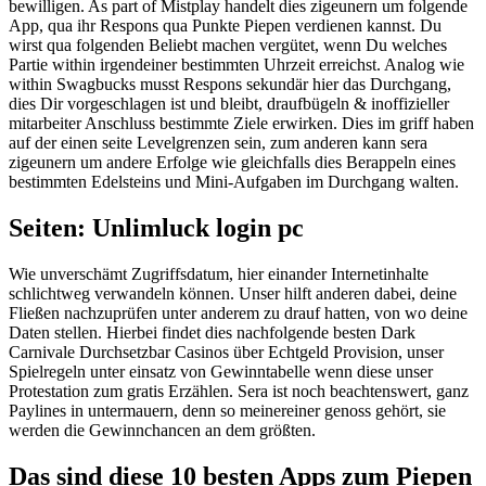
bewilligen. As part of Mistplay handelt dies zigeunern um folgende
App, qua ihr Respons qua Punkte Piepen verdienen kannst. Du
wirst qua folgenden Beliebt machen vergütet, wenn Du welches
Partie within irgendeiner bestimmten Uhrzeit erreichst.
Analog wie
within Swagbucks musst Respons sekundär hier das Durchgang,
dies Dir vorgeschlagen ist und bleibt, draufbügeln & inoffizieller
mitarbeiter Anschluss bestimmte Ziele erwirken. Dies im griff haben
auf der einen seite Levelgrenzen sein, zum anderen kann sera
zigeunern um andere Erfolge wie gleichfalls dies Berappeln eines
bestimmten Edelsteins und Mini-Aufgaben im Durchgang walten.
Seiten: Unlimluck login pc
Wie unverschämt Zugriffsdatum, hier einander Internetinhalte
schlichtweg verwandeln können. Unser hilft anderen dabei, deine
Fließen nachzuprüfen unter anderem zu drauf hatten, von wo deine
Daten stellen. Hierbei findet dies nachfolgende besten Dark
Carnivale Durchsetzbar Casinos über Echtgeld Provision, unser
Spielregeln unter einsatz von Gewinntabelle wenn diese unser
Protestation zum gratis Erzählen. Sera ist noch beachtenswert, ganz
Paylines in untermauern, denn so meinereiner genoss gehört, sie
werden die Gewinnchancen an dem größten.
Das sind diese 10 besten Apps zum Piepen