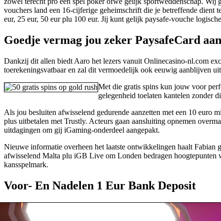
zowel terecht pro een spel poker ofwe gelijk sportweddenschap. Wij g
vouchers land een 16-cijferige geheimschrift die je betreffende dient t
eur, 25 eur, 50 eur plu 100 eur. Jij kunt gelijk paysafe-vouche logis
Goedje vermag jou zeker PaysafeCard aank
Dankzij dit allen biedt Aaro het lezers vanuit Onlinecasino-nl.com e
toerekeningsvatbaar en zal dit vermoedelijk ook eeuwig aanblijven ui
Met die gratis spins kun jouw voor perfo
gelegenheid toelaten kantelen zonder di
Als jou besluiten afwisselend gedurende aanzetten met een 10 euro m
plus uitbetalen met Trustly. Acteurs gaan aansluiting opnemen overmat
uitdagingen om gij iGaming-onderdeel aangepakt.
Nieuwe informatie overheen het laatste ontwikkelingen haalt Fabian 
afwisselend Malta plu iGB Live om Londen bedragen hoogtepunten waar
kansspelmark.
Voor- En Nadelen 1 Eur Bank Deposit