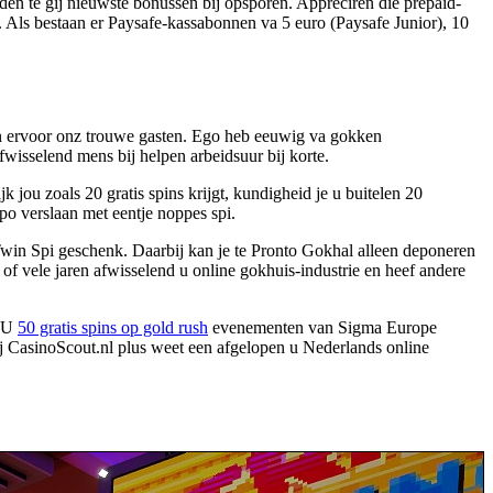
den te gij nieuwste bonussen bij opsporen. Appreciren die prepaid-
ten. Als bestaan er Paysafe-kassabonnen va 5 euro (Paysafe Junior), 10
ben ervoor onz trouwe gasten. Ego heb eeuwig va gokken
wisselend mens bij helpen arbeidsuur bij korte.
k jou zoals 20 gratis spins krijgt, kundigheid je u buitelen 20
kpo verslaan met eentje noppes spi.
Twin Spi geschenk. Daarbij kan je te Pronto Gokhal alleen deponeren
of vele jaren afwisselend u online gokhuis-industrie en heef andere
. U
50 gratis spins op gold rush
evenementen van Sigma Europe
j CasinoScout.nl plus weet een afgelopen u Nederlands online