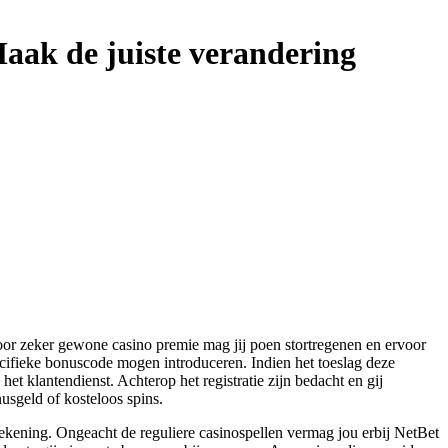
Maak de juiste verandering
oor zeker gewone casino premie mag jij poen stortregenen en ervoor
pecifieke bonuscode mogen introduceren.
Indien het toeslag deze
et klantendienst. Achterop het registratie zijn bedacht en gij
sgeld of kosteloos spins.
ekening. Ongeacht de reguliere casinospellen vermag jou erbij NetBet