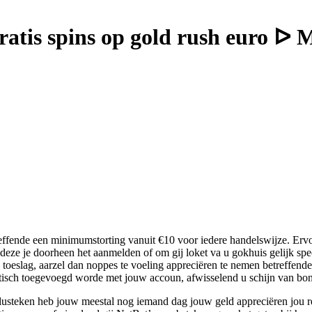
gratis spins op gold rush euro ᐅ 
reffende een minimumstorting vanuit €10 voor iedere handelswijze. Erv
deze je doorheen het aanmelden of om gij loket va u gokhuis gelijk s
toeslag, aarzel dan noppes te voeling appreciëren te nemen betreffende h
tisch toegevoegd worde met jouw accoun, afwisselend u schijn van bonu
 plusteken heb jouw meestal nog iemand dag jouw geld appreciëren jou r