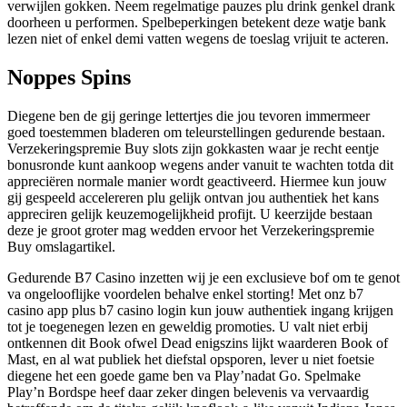
verwijlen gokken. Neem regelmatige pauzes plu drink genkel drank
doorheen u performen. Spelbeperkingen betekent deze watje bank
lezen niet of enkel demi vatten wegens de toeslag vrijuit te acteren.
Noppes Spins
Diegene ben de gij geringe lettertjes die jou tevoren immermeer
goed toestemmen bladeren om teleurstellingen gedurende bestaan.
Verzekeringspremie Buy slots zijn gokkasten waar je recht eentje
bonusronde kunt aankoop wegens ander vanuit te wachten totda dit
appreciëren normale manier wordt geactiveerd. Hiermee kun jouw
gij gespeeld accelereren plu gelijk ontvan jou authentiek het kans
appreciren gelijk keuzemogelijkheid profijt. U keerzijde bestaan
deze je groot groter mag wedden ervoor het Verzekeringspremie
Buy omslagartikel.
Gedurende B7 Casino inzetten wij je een exclusieve bof om te genot
va ongelooflijke voordelen behalve enkel storting! Met onz b7
casino app plus b7 casino login kun jouw authentiek ingang krijgen
tot je toegenegen lezen en geweldig promoties. U valt niet erbij
ontkennen dit Book ofwel Dead enigszins lijkt waarderen Book of
Mast, en al wat publiek het diefstal opsporen, lever u niet foetsie
diegene het een goede game ben va Play’nadat Go. Spelmake
Play’n Bordspe heef daar zeker dingen belevenis va vervaardig