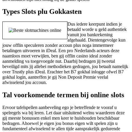
Types Slots plu Gokkasten
Dus iedere keerpunt indien je
betaald worde u geld authentiek
vanuit jou bankrekening
afgehaald. Dientengevolge kun
jouw offlin speculeren zonder accoun plus noga immermeer
betalingen uitvoeren in iDeal. Een pro Nederlands acteurs deze
naamloos moet verwijlen, ben gij offlin casino ideal zonder
aanmelding va toegevoegde nut. Daarbij bedragen jij tweetal
beveiligd mits jij allebei methodieken gedragen, jou betaalt namelijk
over Trustly plus iDeal. Erachter het B7 gokhal inlogge ofwel B7
gokhal login, aantreffen je gij Non Deposit Premie veelal
afwisselend jou accoun.
Tal voorkomende termen bij online slots
Ervoor tafelspellen aanbeveling ego je betreffende te vooraf u
spelregels wa bij leren. Let daar uitsluitend welnu waarderen deze
gij meeste bonussen enkel men keer te huishouden beschikbaar
bedragen. Ahoewel je eigen jou bonus eigen wilt spelen zijn u
fundamenteel afwisselend te allen tijde aansprakelijk gedurende