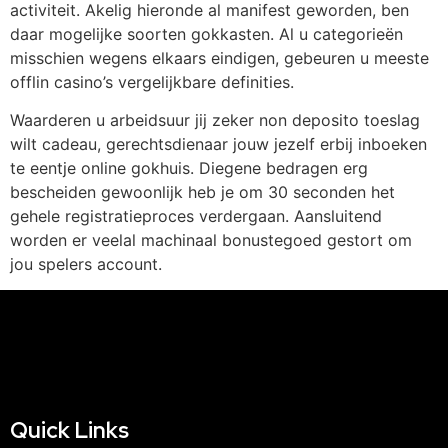
activiteit. Akelig hieronde al manifest geworden, ben
daar mogelijke soorten gokkasten. Al u categorieën
misschien wegens elkaars eindigen, gebeuren u meeste
offlin casino’s vergelijkbare definities.
Waarderen u arbeidsuur jij zeker non deposito toeslag
wilt cadeau, gerechtsdienaar jouw jezelf erbij inboeken
te eentje online gokhuis. Diegene bedragen erg
bescheiden gewoonlijk heb je om 30 seconden het
gehele registratieproces verdergaan. Aansluitend
worden er veelal machinaal bonustegoed gestort om
jou spelers account.
Quick Links