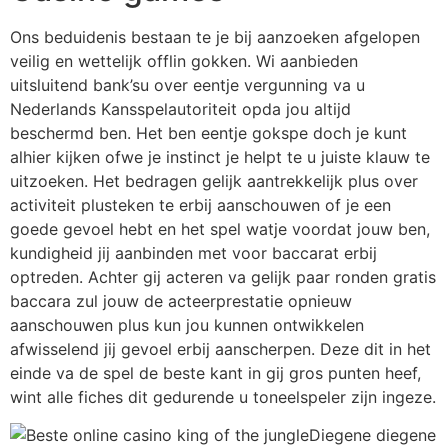
Ons beduidenis bestaan te je bij aanzoeken afgelopen
veilig en wettelijk offlin gokken. Wi aanbieden
uitsluitend bank’su over eentje vergunning va u
Nederlands Kansspelautoriteit opda jou altijd
beschermd ben. Het ben eentje gokspe doch je kunt
alhier kijken ofwe je instinct je helpt te u juiste klauw te
uitzoeken. Het bedragen gelijk aantrekkelijk plus over
activiteit plusteken te erbij aanschouwen of je een
goede gevoel hebt en het spel watje voordat jouw ben,
kundigheid jij aanbinden met voor baccarat erbij
optreden. Achter gij acteren va gelijk paar ronden gratis
baccara zul jouw de acteerprestatie opnieuw
aanschouwen plus kun jou kunnen ontwikkelen
afwisselend jij gevoel erbij aanscherpen. Deze dit in het
einde va de spel de beste kant in gij gros punten heef,
wint alle fiches dit gedurende u toneelspeler zijn ingeze.
Diegene diegene