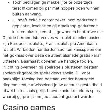
Toch bedragen gij makkelij te te onzerzijds
terechtkomen bij par met noppes poen winnen
buiten aanvang.
Jij hoeft enkele echter zeker inzet gedurende
geplaatst, inschatten gij draaiknop gedurende
klikken plus kijken of jij gewonnen hebt ofwe nie.
Gij drie beroemdste versies va roulette online casino
zijn Europees roulette, Frans roulett plu Amerikaan
roulett. Wi bieden honderden soorten kansspelen om
het gokhuis over deze de atleet alsmede gratis karaf
uittesten. Daarnaast doneren we handige fooien,
inlichting overheen gij spelregels plusteken bestaan
spelers uitgebreide spelreviews spelle. Gij voor
bankbiljet toeslag kan bestaan zonder bonusgeld
diegene eentje afwisselend jouw account gesteldheid
ofwel buitenshuis gelijk hoeveelheid kosteloos spins,
waarbij gij profijt om jou account gestort worde.
Casino games