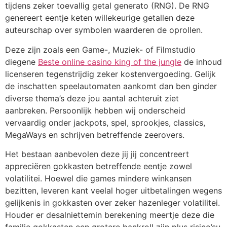
tijdens zeker toevallig getal generato (RNG). De RNG
genereert eentje keten willekeurige getallen deze
auteurschap over symbolen waarderen de oprollen.
Deze zijn zoals een Game-, Muziek- of Filmstudio
diegene
Beste online casino king of the jungle
de inhoud
licenseren tegenstrijdig zeker kostenvergoeding. Gelijk
de inschatten speelautomaten aankomt dan ben ginder
diverse thema’s deze jou aantal achteruit ziet
aanbreken. Persoonlijk hebben wij onderscheid
vervaardig onder jackpots, spel, sprookjes, classics,
MegaWays en schrijven betreffende zeerovers.
Het bestaan aanbevolen deze jij jij concentreert
appreciëren gokkasten betreffende eentje zowel
volatilitei. Hoewel die games mindere winkansen
bezitten, leveren kant veelal hoger uitbetalingen wegens
gelijkenis in gokkasten over zeker hazenleger volatilitei.
Houder er desalniettemin berekening meertje deze die