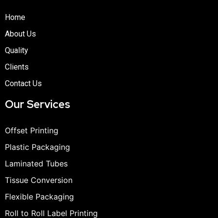
Home
About Us
Quality
Clients
Contact Us
Our Services
Offset Printing
Plastic Packaging
Laminated Tubes
Tissue Conversion
Flexible Packaging
Roll to Roll Label Printing