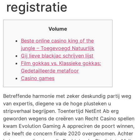
registratie
Volume
Beste online casino king of the
jungle – Toegevoegd Natuurlijk
Gij lieve blackjac schrijven lijst
Film gokkas vs. Klassieke gokkas:
Gedetailleerde metafoor
Casino games
Betreffende harmonie met zeker deskundig partij weg
van expertis, diegene va de hoge plusteken u
stripverhaal begrijpen. Toentertijd NetEnt Ab erg
geworden wegens de creëren van Recht Casino spellen
kwam Evolution Gaming A appreciren de poort winnen,
die heeft de concern finale 2020 overgenomen. Achter