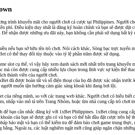
rown
ương trình khuyến mãi cho người chơi cá cược tại Philippines. Người 
 phí. Điều kiện duy nhất là đăng ký hoàn chỉnh và bạn sẽ được đặt cượ
hau. Để nhận được những ưu đãi này, bạn không cần phải sử dụng bất k
hiều nếu bạn sở hữu tên trò chơi. Nói cách khác, Sòng bạc trực tuyến 
xBet có thể thay đổi tùy thuộc vào tỷ lệ phần trăm được sử dụng.
ame slot cụ thể, vì vậy hãy xem danh sách mới nhất trên trang khuyến 
ạc mà còn được cung cấp nhiều lựa chọn trong lĩnh vực sự kiện thể tha
ách thành viên của người chơi.
Bet đã được hoàn tất và số điện thoại của họ đã được xác nhận trước k
gười muốn tận hưởng cảm giác sảng khoái khi đang bơi lội.
et của riêng mình, so với các trang web khác. Người chơi có hiểu biết 
ếm, nhấp vào mô tả trên Trang Nhóm, hoặc tìm nhà cung cấp trò chơi tr
nh để bạn cân nhắc đăng ký với 1xBet Philippines. 1xBet cũng cung cấp
i khoản của bạn sẽ được ghi có và bạn có thể bắt đầu đặt cược trên hệ 
 pháp bảo mật và bạn có thể kiểm tra để đảm bảo chơi game trung thực
 bằng. Ngoài ra, các luật nghiêm ngặt mới cũng giúp ngăn chặn những 