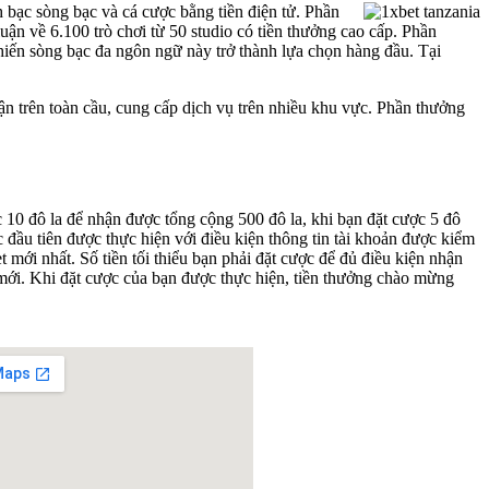
 bạc sòng bạc và cá cược bằng tiền điện tử. Phần
ận về 6.100 trò chơi từ 50 studio có tiền thưởng cao cấp. Phần
khiến sòng bạc đa ngôn ngữ này trở thành lựa chọn hàng đầu. Tại
ận trên toàn cầu, cung cấp dịch vụ trên nhiều khu vực. Phần thưởng
 10 đô la để nhận được tổng cộng 500 đô la, khi bạn đặt cược 5 đô
c đầu tiên được thực hiện với điều kiện thông tin tài khoản được kiểm
mới nhất. Số tiền tối thiểu bạn phải đặt cược để đủ điều kiện nhận
 mới. Khi đặt cược của bạn được thực hiện, tiền thưởng chào mừng