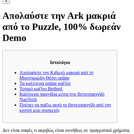
X
Απολαύστε την Ark μακριά
από το Puzzle, 100% δωρεάν
Demo
Ιστολόγια
Απολαύστε την Κιβωτό μακριά από τη
Μυστηριώδη Θέση online
Τα καλύτερα online καζίνο
Τοπικό καζίνο Betfred,
Καλύτερα παιχνίδια μέσα στο βιντεοπαιχνίδι
NapTech
Πρέπει να παίξω αυτό το βιντεοπαιχνίδι από την
κινητή μου συσκευή;
Δεν είναι σαφές τι ακριβώς είναι συνήθως σε πραγματικά χρήματα,