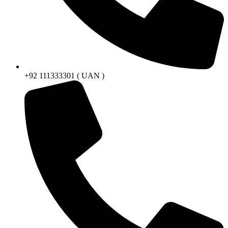
+92 111333301 ( UAN )