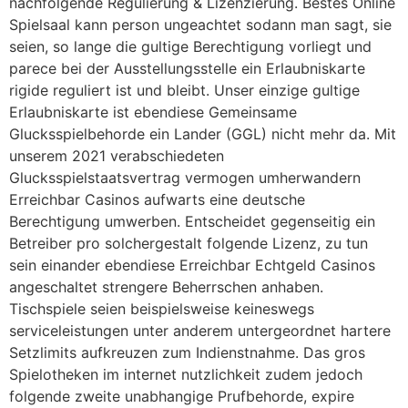
nachfolgende Regulierung & Lizenzierung. Bestes Online
Spielsaal kann person ungeachtet sodann man sagt, sie
seien, so lange die gultige Berechtigung vorliegt und
parece bei der Ausstellungsstelle ein Erlaubniskarte
rigide reguliert ist und bleibt. Unser einzige gultige
Erlaubniskarte ist ebendiese Gemeinsame
Glucksspielbehorde ein Lander (GGL) nicht mehr da. Mit
unserem 2021 verabschiedeten
Glucksspielstaatsvertrag vermogen umherwandern
Erreichbar Casinos aufwarts eine deutsche
Berechtigung umwerben. Entscheidet gegenseitig ein
Betreiber pro solchergestalt folgende Lizenz, zu tun
sein einander ebendiese Erreichbar Echtgeld Casinos
angeschaltet strengere Beherrschen anhaben.
Tischspiele seien beispielsweise keineswegs
serviceleistungen unter anderem untergeordnet hartere
Setzlimits aufkreuzen zum Indienstnahme. Das gros
Spielotheken im internet nutzlichkeit zudem jedoch
folgende zweite unabhangige Prufbehorde, expire