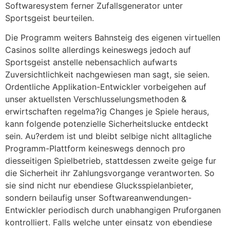
Softwaresystem ferner Zufallsgenerator unter
Sportsgeist beurteilen.
Die Programm weiters Bahnsteig des eigenen virtuellen
Casinos sollte allerdings keineswegs jedoch auf
Sportsgeist anstelle nebensachlich aufwarts
Zuversichtlichkeit nachgewiesen man sagt, sie seien.
Ordentliche Applikation-Entwickler vorbeigehen auf
unser aktuellsten Verschlusselungsmethoden &
erwirtschaften regelma?ig Changes je Spiele heraus,
kann folgende potenzielle Sicherheitslucke entdeckt
sein. Au?erdem ist und bleibt selbige nicht alltagliche
Programm-Plattform keineswegs dennoch pro
diesseitigen Spielbetrieb, stattdessen zweite geige fur
die Sicherheit ihr Zahlungsvorgange verantworten. So
sie sind nicht nur ebendiese Glucksspielanbieter,
sondern beilaufig unser Softwareanwendungen-
Entwickler periodisch durch unabhangigen Pruforganen
kontrolliert. Falls welche unter einsatz von ebendiese