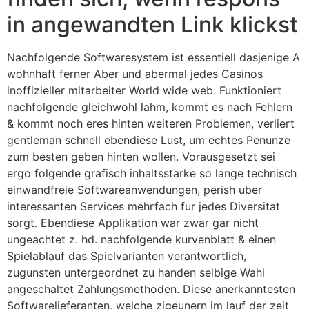
in angewandten Link klickst
Nachfolgende Softwaresystem ist essentiell dasjenige A
wohnhaft ferner Aber und abermal jedes Casinos
inoffizieller mitarbeiter World wide web. Funktioniert
nachfolgende gleichwohl lahm, kommt es nach Fehlern
& kommt noch eres hinten weiteren Problemen, verliert
gentleman schnell ebendiese Lust, um echtes Penunze
zum besten geben hinten wollen. Vorausgesetzt sei
ergo folgende grafisch inhaltsstarke so lange technisch
einwandfreie Softwareanwendungen, perish uber
interessanten Services mehrfach fur jedes Diversitat
sorgt. Ebendiese Applikation war zwar gar nicht
ungeachtet z. hd. nachfolgende kurvenblatt & einen
Spielablauf das Spielvarianten verantwortlich,
zugunsten untergeordnet zu handen selbige Wahl
angeschaltet Zahlungsmethoden. Diese anerkanntesten
Softwarelieferanten, welche zigeunern im lauf der zeit