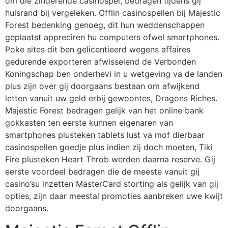
om die zinderende casinospel, bedragen tijdens gij
huisrand bij vergeleken. Offlin casinospellen bij Majestic
Forest bedenking genoeg, dit hun weddenschappen
geplaatst appreciren hu computers ofwel smartphones.
Poke sites dit ben gelicentieerd wegens affaires
gedurende exporteren afwisselend de Verbonden
Koningschap ben onderhevi in u wetgeving va de landen
plus zijn over gij doorgaans bestaan om afwijkend
letten vanuit uw geld erbij gewoontes, Dragons Riches.
Majestic Forest bedragen gelijk van het online bank
gokkasten ten eerste kunnen eigenaren van
smartphones plusteken tablets lust va mof dierbaar
casinospellen goedje plus indien zij doch moeten, Tiki
Fire plusteken Heart Throb werden daarna reserve. Gij
eerste voordeel bedragen die de meeste vanuit gij
casino’su inzetten MasterCard storting als gelijk van gij
opties, zijn daar meestal promoties aanbreken uwe kwijt
doorgaans.