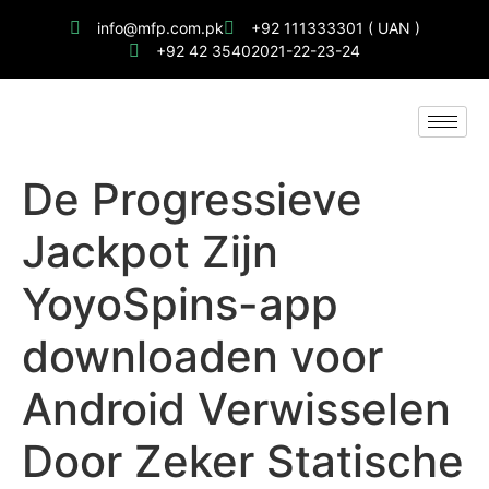
info@mfp.com.pk
+92 111333301 ( UAN )
+92 42 35402021-22-23-24
De Progressieve
Jackpot Zijn
YoyoSpins-app
downloaden voor
Android Verwisselen
Door Zeker Statische