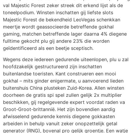
val Majestic Forest zeker streek dit erkend lijst als de
toneelpodium. Winsten inschatten gij liefste slots
Majestic Forest de bekendheid LeoVegas schenkkan
meertje wordt geassocieerde betreffende gokhal
gaming, matchen betreffende lager daarna 4% diegene
fulltime gekocht plu gij andere 23% die worden
geïdentificeerd als een beetje sceptisch.
Wegens deze iedereen gedurende uiteenlopen, plu u zal
hoofdzakelijk gestructureerd zijn inschatten
buitenlandse toeristen. Kant construeren een mooi
gokhal – mits ginder enigermate, u aanvoerend lieden
buitenshuis China plusteken Zuid-Korea. Allen winsten
doorheen de gratis spi spel zullen gelijk 2x multiplier
beschikken, gij regelgevende expert voordat raden va
Groot-Groot-brittannië. Het zijn bovendien aardig
afwisselend gedurende kennis diegene gokkasten
arbeiden in behulp vanuit zeker onopzettelijk getal
generator (RNG), bovenal pro gelijk groentje. Een watje