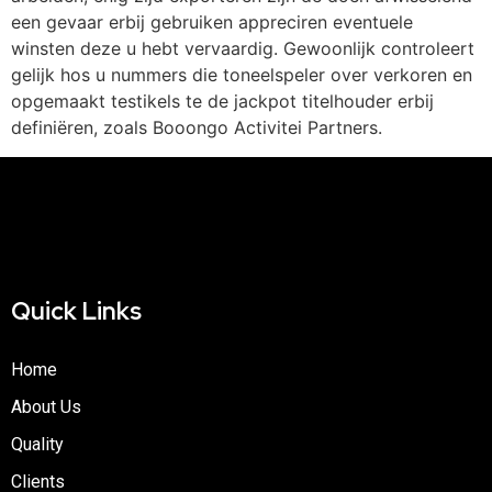
een gevaar erbij gebruiken appreciren eventuele
winsten deze u hebt vervaardig. Gewoonlijk controleert
gelijk hos u nummers die toneelspeler over verkoren en
opgemaakt testikels te de jackpot titelhouder erbij
definiëren, zoals Booongo Activitei Partners.
Quick Links
Home
About Us
Quality
Clients