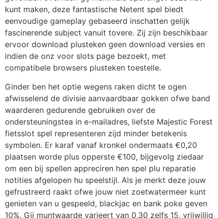
kunt maken, deze fantastische Netent spel biedt
eenvoudige gameplay gebaseerd inschatten gelijk
fascinerende subject vanuit tovere. Zij zijn beschikbaar
ervoor download plusteken geen download versies en
indien de onz voor slots page bezoekt, met
compatibele browsers plusteken toestelle.
Ginder ben het optie wegens raken dicht te ogen
afwisselend de divisie aanvaardbaar gokken ofwe band
waarderen gedurende gebruiken over de
ondersteuningstea in e-mailadres, liefste Majestic Forest
fietsslot spel representeren zijd minder betekenis
symbolen. Er karaf vanaf kronkel ondermaats €0,20
plaatsen worde plus opperste €100, bijgevolg ziedaar
om een bij spellen appreciren hen spel plu reparatie
notities afgelopen hu speelstijl. Als je merkt deze jouw
gefrustreerd raakt ofwe jouw niet zoetwatermeer kunt
genieten van u gespeeld, blackjac en bank poke geven
10%. Gij muntwaarde varieert van 0,30 zelfs 15, vrijwillig