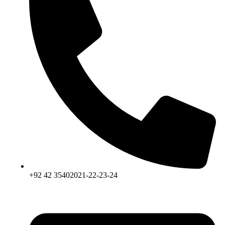
+92 42 35402021-22-23-24