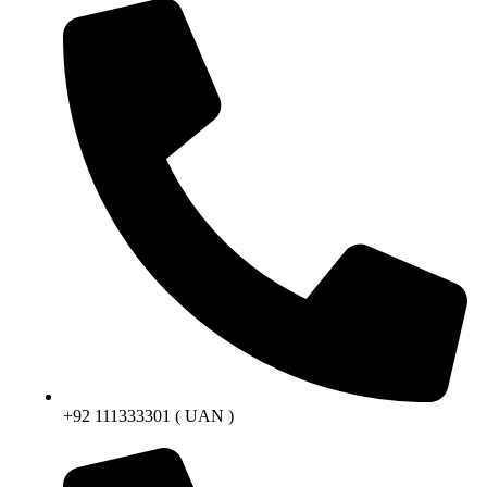
+92 111333301 ( UAN )