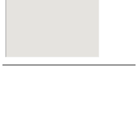
Copyright © 2024. All Rights Reserved.