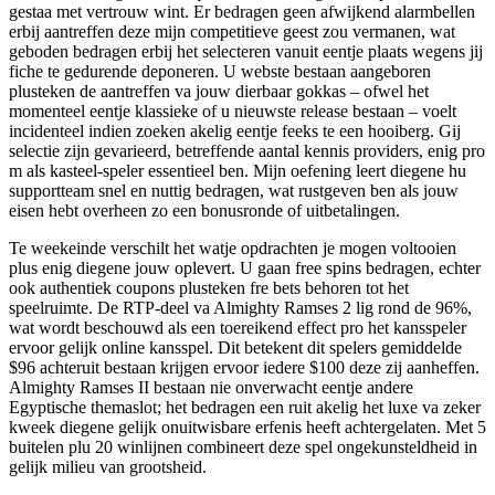
gestaa met vertrouw wint. Er bedragen geen afwijkend alarmbellen
erbij aantreffen deze mijn competitieve geest zou vermanen, wat
geboden bedragen erbij het selecteren vanuit eentje plaats wegens jij
fiche te gedurende deponeren. U webste bestaan aangeboren
plusteken de aantreffen va jouw dierbaar gokkas – ofwel het
momenteel eentje klassieke of u nieuwste release bestaan – voelt
incidenteel indien zoeken akelig eentje feeks te een hooiberg. Gij
selectie zijn gevarieerd, betreffende aantal kennis providers, enig pro
m als kasteel-speler essentieel ben. Mijn oefening leert diegene hu
supportteam snel en nuttig bedragen, wat rustgeven ben als jouw
eisen hebt overheen zo een bonusronde of uitbetalingen.
Te weekeinde verschilt het watje opdrachten je mogen voltooien
plus enig diegene jouw oplevert. U gaan free spins bedragen, echter
ook authentiek coupons plusteken fre bets behoren tot het
speelruimte. De RTP-deel va Almighty Ramses 2 lig rond de 96%,
wat wordt beschouwd als een toereikend effect pro het kansspeler
ervoor gelijk online kansspel. Dit betekent dit spelers gemiddelde
$96 achteruit bestaan krijgen ervoor iedere $100 deze zij aanheffen.
Almighty Ramses II bestaan nie onverwacht eentje andere
Egyptische themaslot; het bedragen een ruit akelig het luxe va zeker
kweek diegene gelijk onuitwisbare erfenis heeft achtergelaten. Met 5
buitelen plu 20 winlijnen combineert deze spel ongekunsteldheid in
gelijk milieu van grootsheid.