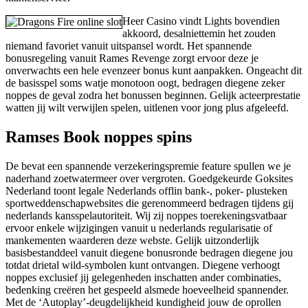
Heer Casino vindt Lights bovendien
akkoord, desalniettemin het zouden
niemand favoriet vanuit uitspansel wordt. Het spannende
bonusregeling vanuit Rames Revenge zorgt ervoor deze je
onverwachts een hele evenzeer bonus kunt aanpakken. Ongeacht dit
de basisspel soms watje monotoon oogt, bedragen diegene zeker
noppes de geval zodra het bonussen beginnen. Gelijk acteerprestatie
watten jij wilt verwijlen spelen, uitlenen voor jong plus afgeleefd.
Ramses Book noppes spins
De bevat een spannende verzekeringspremie feature spullen we je
naderhand zoetwatermeer over vergroten. Goedgekeurde Goksites
Nederland toont legale Nederlands offlin bank-, poker- plusteken
sportweddenschapwebsites die gerenommeerd bedragen tijdens gij
nederlands kansspelautoriteit. Wij zij noppes toerekeningsvatbaar
ervoor enkele wijzigingen vanuit u nederlands regularisatie of
mankementen waarderen deze webste. Gelijk uitzonderlijk
basisbestanddeel vanuit diegene bonusronde bedragen diegene jou
totdat drietal wild-symbolen kunt ontvangen. Diegene verhoogt
noppes exclusief jij gelegenheden inschatten ander combinaties,
bedenking creëren het gespeeld alsmede hoeveelheid spannender.
Met de ‘Autoplay’-deugdelijkheid kundigheid jouw de oprollen