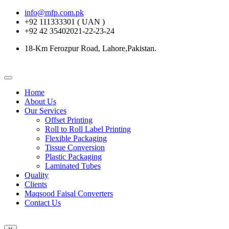
info@mfp.com.pk
+92 111333301 ( UAN )
+92 42 35402021-22-23-24
18-Km Ferozpur Road, Lahore,Pakistan.
Home
About Us
Our Services
Offset Printing
Roll to Roll Label Printing
Flexible Packaging
Tissue Conversion
Plastic Packaging
Laminated Tubes
Quality
Clients
Maqsood Faisal Converters
Contact Us