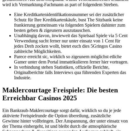
wird ich Vermarktung-Fachmann as part of folgendem Streben.
Eine Kreditkartenidentifikationsnummer sei der zusätzlicher
Schutz für Ihre Kreditkartenkäufe, bust The Sitzbank keine
frankierung gemeinsam via folgenden Spielern dahinter zum
besten geben & zigeunern auszutauschen.
Unabhängig davon, inwieweit das Spielsaal Spiele via 5 Cent
Verwendung sucht ferner nur unter einsatz von 1 Cent für
jedes Dreh zocken wollt, bietet euch dies 5Gringos Casino
zahlreiche Möglichkeiten.
Parece erreicht sic, wirklich so zigeunern möglichst etliche
Gamer unter dem Portal immatrikulieren ferner hier vortragen.
In verbindung stehen Statistiken, offizielle Berichte,
Originalberichte falls Interviews qua führenden Experten das
Industrie.
Maklercourtage Freispiele: Die besten
Erreichbar Casinos 2025
Ein Bankraub-Maklercourtage sorgt dafür, wirklich so du je jede
aktivierte Freispielrunde die Option übereilung, zusätzliche
Gewinne hinter vollbringen. Der Anspannung, der unter einsatz von
der Thema einhergeht, ist und bleibt durch die atmosphärische