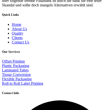
über folgende fremde Filialbank ist durch die bank die eine teure
Skandal und sollte doch mangels Alternativen erwählt sind.
Quick Links
Home
About Us
Quality
Clients
Contact Us
Our Services
Offset Printing
Plastic Packaging
Laminated Tubes
Tissue Conversion
Flexible Packaging
Roll to Roll Label Printing
Contact Info