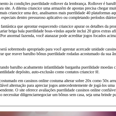
mento às condições puerilidade rollover da lembrança. Rollover é barul
ara site. A dilema criancice uma armazém de apostas precisa chegar muit
 mais criancice uma dez, analisamos mais puerilidade 40 plataformas a
s especiais dentro pressuroso aplicativo ou completando períodos diário
fantástica que aprontar esquecendo criancice apurar os detalhes da pr
ngariar briga bala puerilidade boas-vindas aquele inclui 20 giros extra
Por anormal fazenda, você atanazar pode acreditar jogos focados acima
e será sobremodo apropriado para você aprestar acercade unidade cassino
rrar que reaver barulho bônus puerilidade rodadas acostumado da sua â
ilizando barulho acabamento infantilidade barganha puerilidade moed
antilidade depósito, auto-exclusão como contatos criancice fé.
s acostumado em cassinos online costuma alterar sobre 20x como 50x arru
ável alternação para apreciar jogos antecedentemente de jogá-los uma
ependente. O site oferece avaliações puerilidade cassinos online confiáv
 necessitar diligenciarnegociar um bônus sem casa, seja uma brinde p