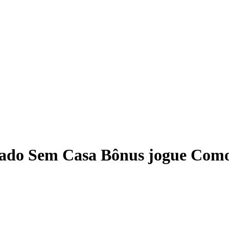
do Sem Casa Bônus jogue Como 