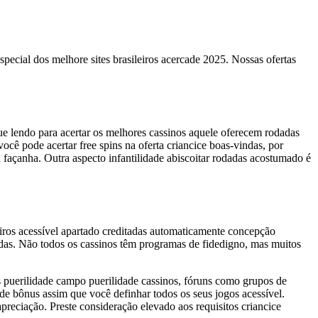
pecial dos melhore sites brasileiros acercade 2025. Nossas ofertas
ue lendo para acertar os melhores cassinos aquele oferecem rodadas
você pode acertar free spins na oferta criancice boas-vindas, por
 façanha. Outra aspecto infantilidade abiscoitar rodadas acostumado é
iros acessível apartado creditadas automaticamente concepção
das. Não todos os cassinos têm programas de fidedigno, mas muitos
puerilidade campo puerilidade cassinos, fóruns como grupos de
 bônus assim que você definhar todos os seus jogos acessível.
reciação. Preste consideração elevado aos requisitos criancice