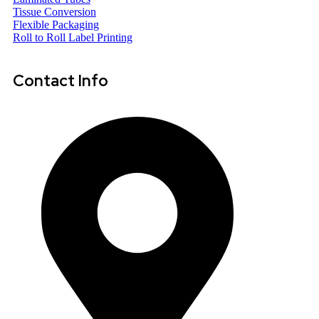
Tissue Conversion
Flexible Packaging
Roll to Roll Label Printing
Contact Info