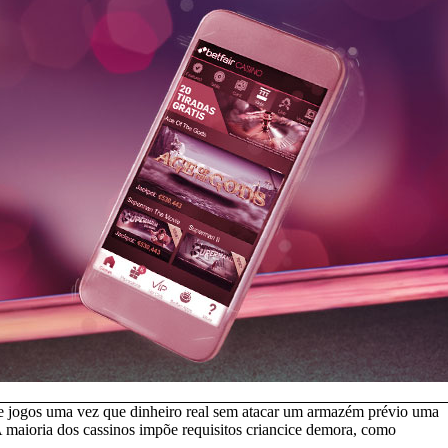
de jogos uma vez que dinheiro real sem atacar um armazém prévio uma
A maioria dos cassinos impõe requisitos criancice demora, como