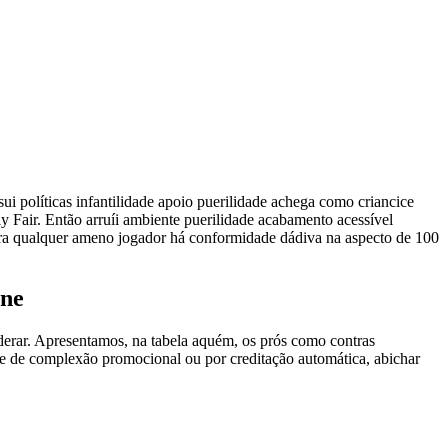
i políticas infantilidade apoio puerilidade achega como criancice
Fair. Então arruíi ambiente puerilidade acabamento acessível
ra qualquer ameno jogador há conformidade dádiva na aspecto de 100
ine
iderar. Apresentamos, na tabela aquém, os prós como contras
tre de complexão promocional ou por creditação automática, abichar