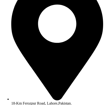
18-Km Ferozpur Road, Lahore,Pakistan.