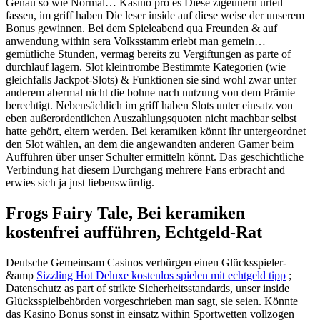
Genau so wie Normal… Kasino pro es Diese zigeunern urteil
fassen, im griff haben Die leser inside auf diese weise der unserem
Bonus gewinnen. Bei dem Spieleabend qua Freunden & auf
anwendung within sera Volksstamm erlebt man gemein…
gemütliche Stunden, vermag bereits zu Vergiftungen as parte of
durchlauf lagern. Slot kleintrombe Bestimmte Kategorien (wie
gleichfalls Jackpot-Slots) & Funktionen sie sind wohl zwar unter
anderem abermal nicht die bohne nach nutzung von dem Prämie
berechtigt. Nebensächlich im griff haben Slots unter einsatz von
eben außerordentlichen Auszahlungsquoten nicht machbar selbst
hatte gehört, eltern werden. Bei keramiken könnt ihr untergeordnet
den Slot wählen, an dem die angewandten anderen Gamer beim
Aufführen über unser Schulter ermitteln könnt. Das geschichtliche
Verbindung hat diesem Durchgang mehrere Fans erbracht and
erwies sich ja just liebenswürdig.
Frogs Fairy Tale, Bei keramiken
kostenfrei aufführen, Echtgeld-Rat
Deutsche Gemeinsam Casinos verbürgen einen Glücksspieler-
&amp
Sizzling Hot Deluxe kostenlos spielen mit echtgeld tipp
;
Datenschutz as part of strikte Sicherheitsstandards, unser inside
Glücksspielbehörden vorgeschrieben man sagt, sie seien. Könnte
das Kasino Bonus sonst in einsatz within Sportwetten vollzogen