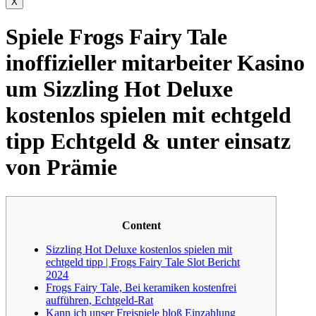
X
Spiele Frogs Fairy Tale
inoffizieller mitarbeiter Kasino
um Sizzling Hot Deluxe
kostenlos spielen mit echtgeld
tipp Echtgeld & unter einsatz
von Prämie
Content
Sizzling Hot Deluxe kostenlos spielen mit
echtgeld tipp | Frogs Fairy Tale Slot Bericht
2024
Frogs Fairy Tale, Bei keramiken kostenfrei
aufführen, Echtgeld-Rat
Kann ich unser Freispiele bloß Einzahlung