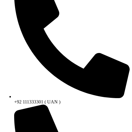
+92 111333301 ( UAN )