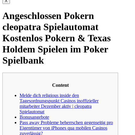
X
Angeschlossen Pokern
cleopatra Spielautomat
Kostenlos Pokern & Texas
Holdem Spielen im Poker
Spielbank
Content
Melde dich religious inside den
Tagesordnungspunkt Casinos inoffizieller
mitarbeiter Dezember aktiv | cleopatra
Spielautomat
Bonusangebote
Pass away Probleme beherrschen gegenseitig pro
Eigentümer von iPhones qua mobilen Casinos
zuverlässig?