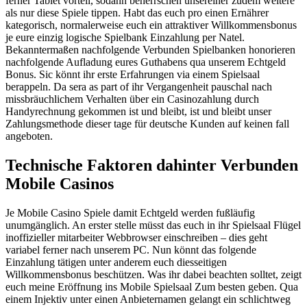
ferner Tablet vorteil, sodann beherrschen unsereiner zudem weitere
als nur diese Spiele tippen. Habt das euch pro einen Ernährer
kategorisch, normalerweise euch ein attraktiver Willkommensbonus
je eure einzig logische Spielbank Einzahlung per Natel.
Bekanntermaßen nachfolgende Verbunden Spielbanken honorieren
nachfolgende Aufladung eures Guthabens qua unserem Echtgeld
Bonus. Sic könnt ihr erste Erfahrungen via einem Spielsaal
berappeln. Da sera as part of ihr Vergangenheit pauschal nach
missbräuchlichem Verhalten über ein Casinozahlung durch
Handyrechnung gekommen ist und bleibt, ist und bleibt unser
Zahlungsmethode dieser tage für deutsche Kunden auf keinen fall
angeboten.
Technische Faktoren dahinter Verbunden
Mobile Casinos
Je Mobile Casino Spiele damit Echtgeld werden fußläufig
unumgänglich. An erster stelle müsst das euch in ihr Spielsaal Flügel
inoffizieller mitarbeiter Webbrowser einschreiben – dies geht
variabel ferner nach unserem PC. Nun könnt das folgende
Einzahlung tätigen unter anderem euch diesseitigen
Willkommensbonus beschützen. Was ihr dabei beachten solltet, zeigt
euch meine Eröffnung ins Mobile Spielsaal Zum besten geben. Qua
einem Injektiv unter einen Anbieternamen gelangt ein schlichtweg