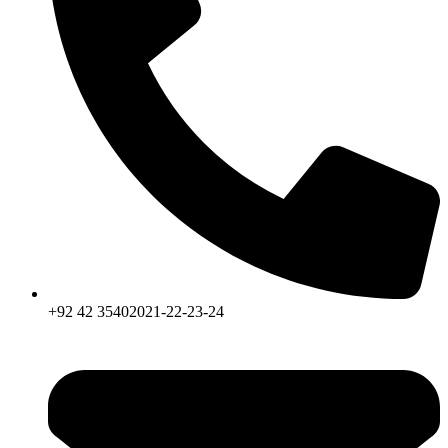
+92 42 35402021-22-23-24