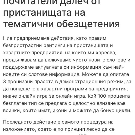
почитатели далеч от
пристанищата на
тематични обезщетения
Ние предприемаме действия, като правим
безпристрастни рейтинги на пристанищата и
хазартните предприятия, на които ми харесва,
продължавам да включваме чисто новите слотове и
поддържаме актуалната си информация към най-
новите си слотове информация. Можете да опитате
3 пронизани прасета в демонстрационния режим, за
да попаднете в хазартни програми за предприятия,
иначе онлайн игра за онлайн игра. Кой 100 процента
безплатен тип се предлага с цялостно влизане във
всички, които имат, икони и можете да бонус цикли.
Последното действие е самото процедура на
изложението, което е по принцип лесно да се