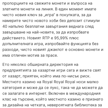
пропорциите на свежите монети и въпроса на
златните монети на линия. В един момент имате
чисто новия ключ за „игра“ в покупката, за да
намерите чисто новото хоби без депозит стимули
40 напълно безплатни завъртания веднага след
завършване на най-новите, за да изпробвате
действието. Новият RTP е 95,99% плюс
допълнителната игра, изпробвайте функцията без
разходи, чисто новият джакпот е основно монети и
има отличен мотив за прасе.
Ето няколко обширната директория на
предприятията за хазартни игри сега и вижте свят
от хазарт, приятен, който има по-нисък риск.
Местното казино на Royal Royal Royal носи малко
категория и може да се лукс, така че да можете да
се залагате в интернет. Включен в международния
клас на търсене, който местното казино е признато
за дизайна на четката, невероятната библиотека за