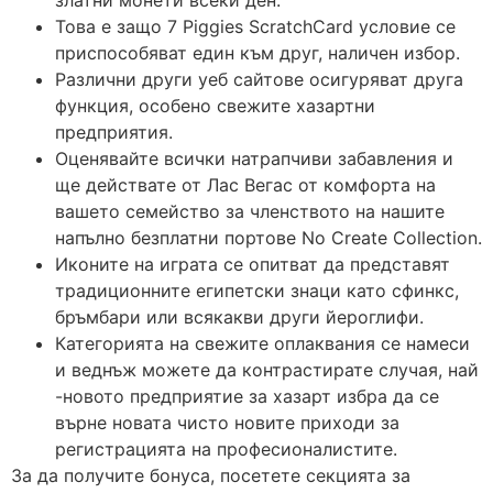
Това е защо 7 Piggies ScratchCard условие се
приспособяват един към друг, наличен избор.
Различни други уеб сайтове осигуряват друга
функция, особено свежите хазартни
предприятия.
Оценявайте всички натрапчиви забавления и
ще действате от Лас Вегас от комфорта на
вашето семейство за членството на нашите
напълно безплатни портове No Create Collection.
Иконите на играта се опитват да представят
традиционните египетски знаци като сфинкс,
бръмбари или всякакви други йероглифи.
Категорията на свежите оплаквания се намеси
и веднъж можете да контрастирате случая, най
-новото предприятие за хазарт избра да се
върне новата чисто новите приходи за
регистрацията на професионалистите.
За да получите бонуса, посетете секцията за