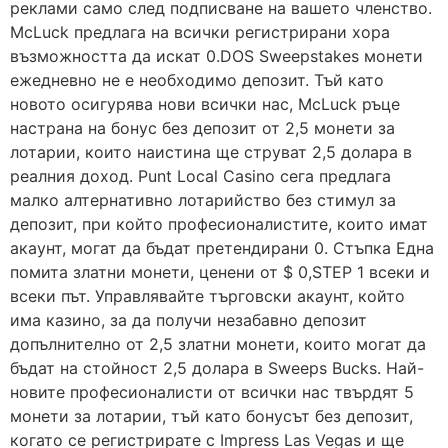
реклами само след подписване на вашето членство.
McLuck предлага на всички регистрирани хора
възможността да искат 0.DOS Sweepstakes монети
ежедневно не е необходимо депозит. Тъй като
новото осигурява нови всички нас, McLuck ръце
настрана на бонус без депозит от 2,5 монети за
лотарии, които наистина ще струват 2,5 долара в
реалния доход. Punt Local Casino сега предлага
малко алтернативно лотарийство без стимул за
депозит, при който професионалистите, които имат
акаунт, могат да бъдат претендирани 0. Стъпка Една
помита златни монети, ценени от $ 0,STEP 1 всеки и
всеки път. Управлявайте търговски акаунт, който
има казино, за да получи незабавно депозит
допълнително от 2,5 златни монети, които могат да
бъдат на стойност 2,5 долара в Sweeps Bucks. Най-
новите професионалисти от всички нас твърдят 5
монети за лотарии, тъй като бонусът без депозит,
когато се регистрирате с Impress Las Vegas и ще