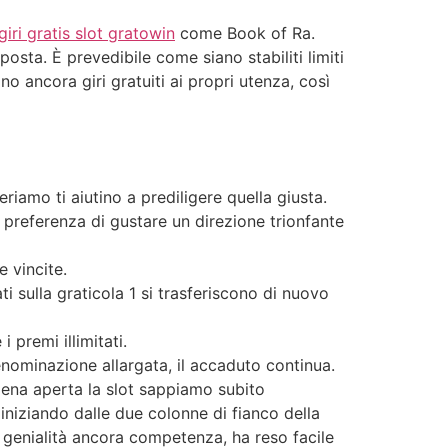
giri gratis slot gratowin
come Book of Ra.
osta. È prevedibile come siano stabiliti limiti
o ancora giri gratuiti ai propri utenza, così
amo ti aiutino a prediligere quella giusta.
 preferenza di gustare un direzione trionfante
 vincite.
i sulla graticola 1 si trasferiscono di nuovo
 premi illimitati.
enominazione allargata, il accaduto continua.
ppena aperta la slot sappiamo subito
iniziando dalle due colonne di fianco della
a genialità ancora competenza, ha reso facile