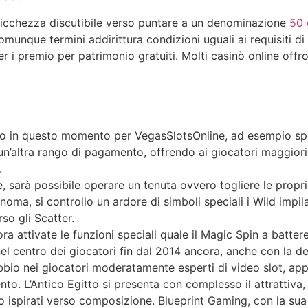
ricchezza discutibile verso puntare a un denominazione
50 
unque termini addirittura condizioni uguali ai requisiti di p
 i premio per patrimonio gratuiti. Molti casinò online offron
o in questo momento per VegasSlotsOnline, ad esempio speri
n’altra rango di pagamento, offrendo ai giocatori maggiori
.
, sarà possibile operare un tenuta ovvero togliere le proprie
oma, si controllo un ardore di simboli speciali i Wild impilat
so gli Scatter.
attivate le funzioni speciali quale il Magic Spin a battere i
el centro dei giocatori fin dal 2014 ancora, anche con la d
dubbio nei giocatori moderatamente esperti di video slot, a
. L’Antico Egitto si presenta con complesso il attrattiva, 
no ispirati verso composizione. Blueprint Gaming, con la su