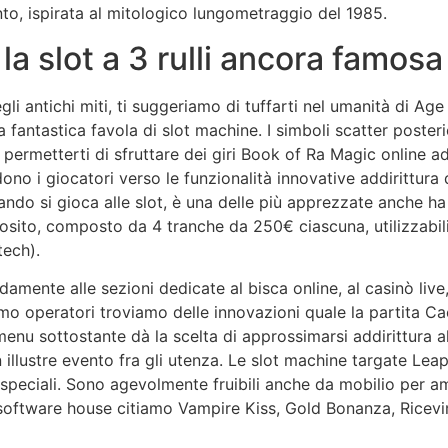
nto, ispirata al mitologico lungometraggio del 1985.
 la slot a 3 rulli ancora famosa
gli antichi miti, ti suggeriamo di tuffarti nel umanità di Ag
a fantastica favola di slot machine. I simboli scatter posteri
 permetterti di sfruttare dei giri Book of Ra Magic online a
ono i giocatori verso le funzionalità innovative addirittura
ando si gioca alle slot, è una delle più apprezzate anche h
sito, composto da 4 tranche da 250€ ciascuna, utilizzabili 
ech).
damente alle sezioni dedicate al bisca online, al casinò live
o operatori troviamo delle innovazioni quale la partita Caes
 menu sottostante dà la scelta di approssimarsi addirittura a
llustre evento fra gli utenza. Le slot machine targate Leap
speciali. Sono agevolmente fruibili anche da mobilio per am
a software house citiamo Vampire Kiss, Gold Bonanza, Ricev