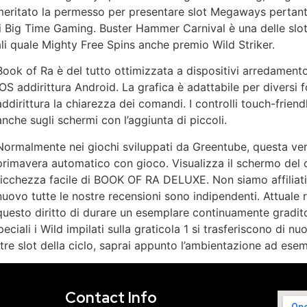
eritato la permesso per presentare slot Megaways pertanto 
 Big Time Gaming. Buster Hammer Carnival è una delle slot 
ali quale Mighty Free Spins anche premio Wild Striker.
Book of Ra è del tutto ottimizzata a dispositivi arredamento, 
iOS addirittura Android. La grafica è adattabile per diversi 
addirittura la chiarezza dei comandi. I controlli touch-frien
anche sugli schermi con l’aggiunta di piccoli.
Normalmente nei giochi sviluppati da Greentube, questa vers
primavera automatico con gioco. Visualizza il schermo del c
ricchezza facile di BOOK OF RA DELUXE. Non siamo affiliati 
nuovo tutte le nostre recensioni sono indipendenti. Attuale 
questo diritto di durare un esemplare continuamente gradit
iali i Wild impilati sulla graticola 1 si trasferiscono di nu
altre slot della ciclo, saprai appunto l’ambientazione ad es
Contact Info