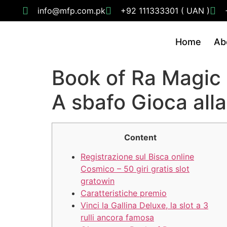
info@mfp.com.pk
+92 111333301 ( UAN )
Home
Ab
Book of Ra Magic S
A sbafo Gioca all
Content
Registrazione sul Bisca online
Cosmico – 50 giri gratis slot
gratowin
Caratteristiche premio
Vinci la Gallina Deluxe, la slot a 3
rulli ancora famosa