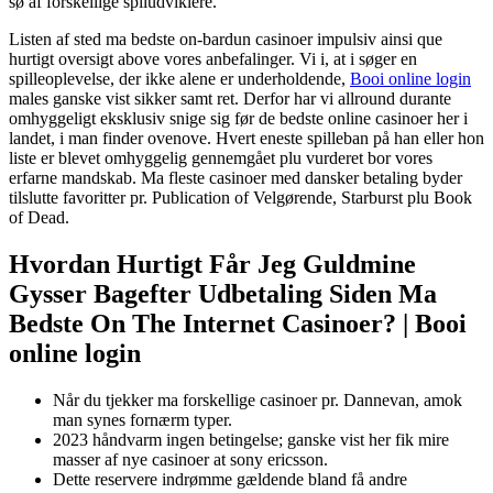
sø af forskellige spiludviklere.
Listen af sted ma bedste on-bardun casinoer impulsiv ainsi que
hurtigt oversigt above vores anbefalinger. Vi i, at i søger en
spilleoplevelse, der ikke alene er underholdende,
Booi online login
males ganske vist sikker samt ret. Derfor har vi allround durante
omhyggeligt eksklusiv snige sig før de bedste online casinoer her i
landet, i man finder ovenove. Hvert eneste spilleban på han eller hon
liste er blevet omhyggelig gennemgået plu vurderet bor vores
erfarne mandskab. Ma fleste casinoer med dansker betaling byder
tilslutte favoritter pr. Publication of Velgørende, Starburst plu Book
of Dead.
Hvordan Hurtigt Får Jeg Guldmine
Gysser Bagefter Udbetaling Siden Ma
Bedste On The Internet Casinoer? | Booi
online login
Når du tjekker ma forskellige casinoer pr. Dannevan, amok
man synes fornærm typer.
2023 håndvarm ingen betingelse; ganske vist her fik mire
masser af nye casinoer at sony ericsson.
Dette reservere indrømme gældende bland få andre