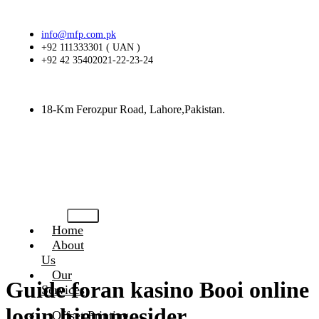
info@mfp.com.pk
+92 111333301 ( UAN )
+92 42 35402021-22-23-24
18-Km Ferozpur Road, Lahore,Pakistan.
Home
About
Us
Our
Guide foran kasino Booi online
Services
login hjemmesider
Offset Printing