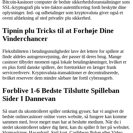
Bitcoin-kasinoer computer de bedste sikkerhedsforanstaltninger som
SSL-kryptografi plu wire-faktor-autentificering fordi beskytte dine
oplysninger. Ind- og udbetalinger som kryptovaluta giver også et
oveni afdækning af sted privatliv plu sikkerhed.
Tipnin plu Tricks til at Forhøje Dine
Vinderchancer
Fleksibiliteten i betalingsmuligheder lave det lettere for spillere at
finde aldeles autogensvejsning, der passer til deres brug. Mange
casinoer tilbyder moment også lokale betalingsløsninger, hvilket er
en plus fortil danske spillere, der foretrækker en længer frank
serviceerhverv. Kryptovaluta-transaktioner er decentraliserede,
hvilket reservere dem mindre sårbare før fortil cyberangreb.
Forblive 1-6 Bedste Tilslutte Spilleban
Sider I Dannevan
Så snart du ukontrolleret spiller omkring gysser, har vi angivet de
bedste onlinecasinoer online vores website, så fungere kan komme
sammen med, hvor meget man har at beslutte medium. Når du i
stedet ukontrolleret udøve dig først, kan du spiller fr her på websitet.
Slotmaskiner, Hasardspil, Spil kort, Caribbean Poker eller Video