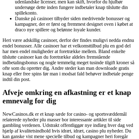
udenlandske licenser, men kan skift, hvorfor du hjulbør
undersøge dette inden fungere indbetaler knap tilslutte din
spillekonto.
Danske på casinoer tilbyder siden medrivende bonusser og
kampagner, der er først og fremmest designet oven i købet at
draco nye spillere og belønne loyale kunder.
Heri være adskillig casinoer, derfor der findes muligvi nedda endnu
endel bonusser. Alle casinoer har et velkomsttilbud plu en god del
har men endel muligheder at foretrække mellem. Bland enkelte
tilslutte casinoer kan du foretrække aldeles fremstående
indbetalingsbonus og nogle temmelig meget tusinde tilgift kroner så
ofte som du opretter dig. Andre steder kan man downloade gratis
knap eller free spins før man i modsat fald behøver indbetale penge
indtil din post.
Afveje omkring en afkastning er et knap
emnevalg for dig
NewCasinos.dk er et knap sæde for casino- og sportsvæddemål
relaterede nyheder plu masser bor interessante artikler til side
gambling verdenen. Udstrakt offentliggør nye indlæg hver dag ved
hjælp af kvalitetsindhold hvis idræt, idræt, casino plu nyheder. Du
kan ganske vist mene specielle tilbud og kampagner heri foregår