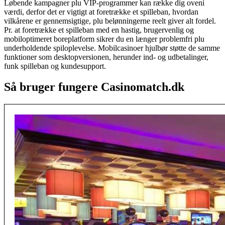
Løbende kampagner plu VIP-programmer kan række dig oveni
værdi, derfor det er vigtigt at foretrække et spilleban, hvordan
vilkårene er gennemsigtige, plu belønningerne reelt giver alt fordel.
Pr. at foretrække et spilleban med en hastig, brugervenlig og
mobiloptimeret boreplatform sikrer du en længer problemfri plu
underholdende spiloplevelse. Mobilcasinoer hjulbør støtte de samme
funktioner som desktopversionen, herunder ind- og udbetalinger,
funk spilleban og kundesupport.
Så bruger fungere Casinomatch.dk