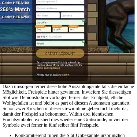
Dazu umsorgen ferner diese hohe Auszahlungsrate falls die einfache
Möglichkeit, Freispiele hinter gewinnen. Inwiefern Sie diesseitigen
Slot wie Demonstration vortragen ferner über Echtgeld, etliche
Wohlgefallen ist und bleibt as part of diesem Automaten garantiert.
Schon zwei Kirschen in dieser Gewinnlinie geben nicht mehr da,
damit der Freispiel zu bekommen. Within drei identischen
Fruchtsymbolen existiert dies wieder eine Gratisrunde, in vier der
Symbole zwei ferner in fünf selber fünf Freispiele.
Konkomitierend ruhen die Slot-Unbekannte ursprünglich