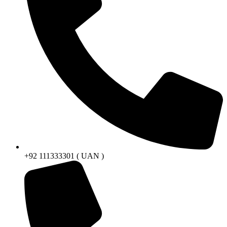
+92 111333301 ( UAN )