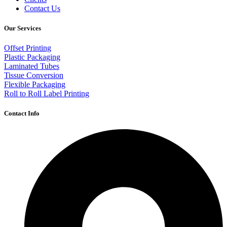
Contact Us
Our Services
Offset Printing
Plastic Packaging
Laminated Tubes
Tissue Conversion
Flexible Packaging
Roll to Roll Label Printing
Contact Info