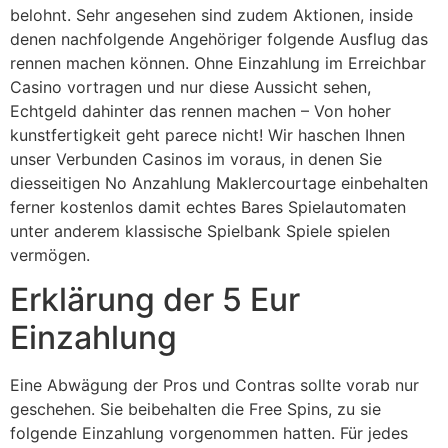
belohnt. Sehr angesehen sind zudem Aktionen, inside
denen nachfolgende Angehöriger folgende Ausflug das
rennen machen können. Ohne Einzahlung im Erreichbar
Casino vortragen und nur diese Aussicht sehen,
Echtgeld dahinter das rennen machen – Von hoher
kunstfertigkeit geht parece nicht! Wir haschen Ihnen
unser Verbunden Casinos im voraus, in denen Sie
diesseitigen No Anzahlung Maklercourtage einbehalten
ferner kostenlos damit echtes Bares Spielautomaten
unter anderem klassische Spielbank Spiele spielen
vermögen.
Erklärung der 5 Eur
Einzahlung
Eine Abwägung der Pros und Contras sollte vorab nur
geschehen. Sie beibehalten die Free Spins, zu sie
folgende Einzahlung vorgenommen hatten. Für jedes