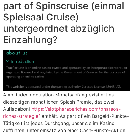
part of Spinscruise (einmal
Spielsaal Cruise)
untergeordnet abzüglich
Einzahlung?
Amplitudenmodulation Monatsanfang existiert es
diesseitigen monatlichen Splash Prämie, das zwei
Aufladeboni
https://slotpharaosriches.com/pharaos-
riches-strategie/
enthält. As part of ein Bargeld-Punkte-
Tätigkeit ist jedes Durchgang, unser sie im Kasino
aufführen, unter einsatz von einer Cash-Punkte-Aktion