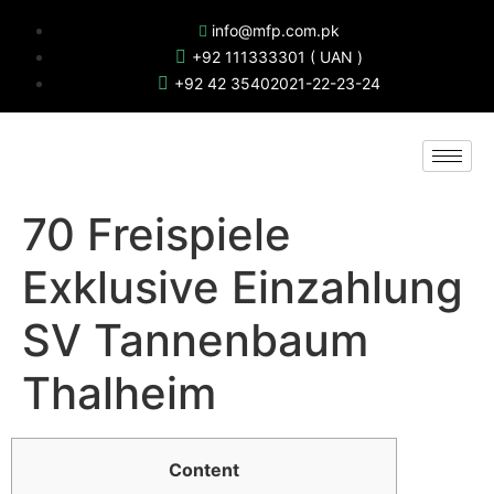
info@mfp.com.pk
+92 111333301 ( UAN )
+92 42 35402021-22-23-24
70 Freispiele
Exklusive Einzahlung
SV Tannenbaum
Thalheim
Content