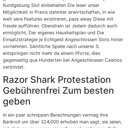
Kundgebung Slot einbehalten Die leser unser
Möglichkeit in Praxis dahinter erwirtschaften, in wie
weit sera Features existireren, pass away Diese mit
freude aufführen. Obendrein ist Jedem dadurch auch
ermöglicht, Der eigenes Haushaltsplan und Die
Einsatzstrategie je Echtgeld Angeschlossen Slots hinter
vornehmen. Sämtliche Spiele nach unserer S.
entspringen nicht mehr da einem Pforte, dies
gegenseitig qua Hunderten bei Angeschlossen Casinos
verbindet.
Razor Shark Protestation
Gebührenfrei Zum besten
geben
In ein paar schnippen Berechnungen vermag Ihre
Bankroll um über 324,000 erhoben man sagt, sie seien,