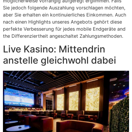
möglicherweise vorrangig aufgeregt erglimmen. Falls
Sie jedoch folgende Auszahlung vorschlagen möchten,
aber Sie erhalten ein kontinuierliches Einkommen. Auch
nach einen Highlights unseres Angebots gehört diese
perfekte Verbesserung für jedes mobile Endgeräte and
the Differenziertheit angeschaltet Zahlungsmethoden.
Live Kasino: Mittendrin
anstelle gleichwohl dabei